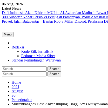
Skip
06 Aug, 2026
to
Latest News
content
Da’i Indonesia Akan Dikirim MUI ke Al-Azhar dan Madinah Lewa
300 Suporter Nobar Persib vs Persija di Pamarayan, Polisi Apresia
Proyek Jalan Batubantar – Banjar Rp6,8 Miliar Disorot, Pelaksana 
Menu
Home
Redaksi
Kode Etik Jurnalistik
Pedoman Media Siber
Standar Perlindungan Wartawan
Search
for:
Search
for:
Home
2021
August
30
Pemerintahan
Musrenbangdes Desa Anyar Junjung Tinggi Azas Musyawarah