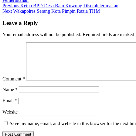
Pemerintahan
Post
Previous
Previous
Ketua BPD Desa Batu Kuwung Diserah terimakan
Next
post:
Next
Wakapolres Serang Kota Pimpin Razia THM
navigation
post:
Leave a Reply
Your email address will not be published.
Required fields are marked
Comment
*
Name
*
Email
*
Website
Save my name, email, and website in this browser for the next ti