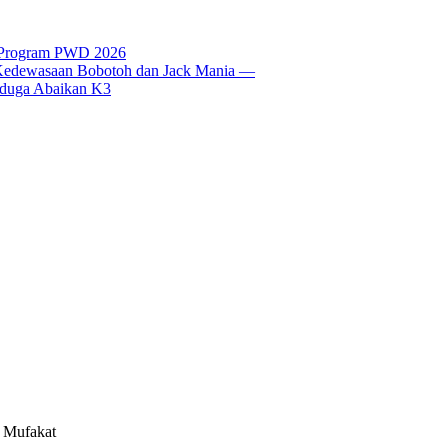
t Program PWD 2026
si Kedewasaan Bobotoh dan Jack Mania —
Diduga Abaikan K3
 Mufakat