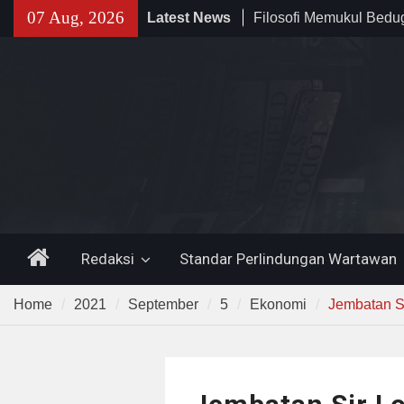
Skip
07 Aug, 2026
Latest News
Filosofi Memukul Bed
to
Sholat Jum’at
content
141 Tahun Stasiun Slawi
Angkut Hasil Bumi hin
Kehidupan Masyarakat
Temuan 995 Airsoft Gu
Narkoba di Sekolah K
Lama, DPR Minta Diusu
Home
Redaksi
Standar Perlindungan Wartawan
Home
2021
September
5
Ekonomi
Jembatan Si