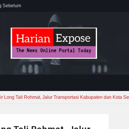
ug Sebelum
 : “Dari
gga Gerakkan
”
n dan
ebayoran
t Tuntas
r Long Tali Rohmat, Jalur Transportasi Kabupaten dan Kota S