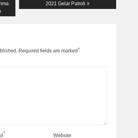
post:
rima
2021 Gelar Patroli
n
*
blished.
Required fields are marked
*
il
Website