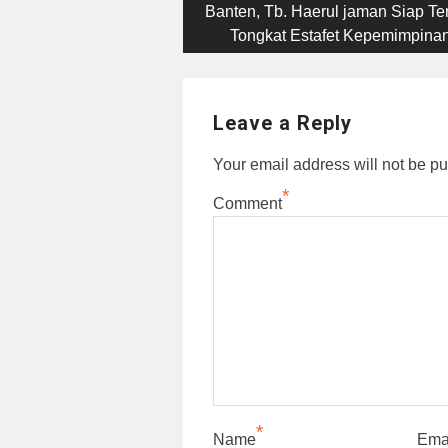
post:
Banten, Tb. Haerul jaman Siap Te
navigation
Tongkat Estafet Kepemimpina
Leave a Reply
Your email address will not be pu
*
Comment
*
Name
Ema