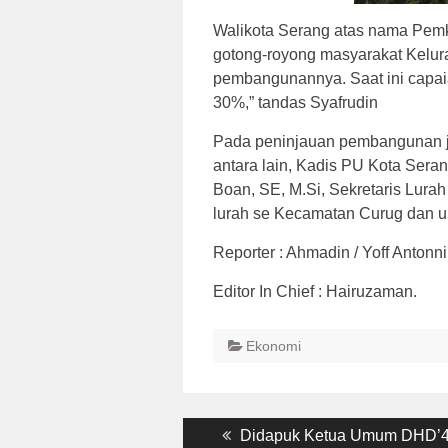
Walikota Serang atas nama Pemko
gotong-royong masyarakat Kelur
pembangunannya. Saat ini capai
30%,” tandas Syafrudin
Pada peninjauan pembangunan je
antara lain, Kadis PU Kota Sera
Boan, SE, M.Si, Sekretaris Lurah
lurah se Kecamatan Curug dan u
Reporter : Ahmadin / Yoff Antonni
Editor In Chief : Hairuzaman.
Ekonomi
Post
Previous
Didapuk Ketua Umum DHD’