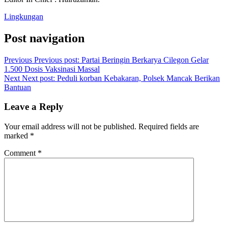
Lingkungan
Post navigation
Previous
Previous post:
Partai Beringin Berkarya Cilegon Gelar
1.500 Dosis Vaksinasi Massal
Next
Next post:
Peduli korban Kebakaran, Polsek Mancak Berikan
Bantuan
Leave a Reply
Your email address will not be published.
Required fields are
marked
*
Comment
*