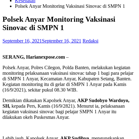
Kesehatan
Polsek Anyar Monitoring Vaksinasi Sinovac di SMPN 1
Polsek Anyar Monitoring Vaksinasi
Sinovac di SMPN 1
September 16, 2021
September 16, 2021
Redaksi
SERANG, Harianexpose.com
–
Polsek Anyar, Polres Cilegon, Polda Banten, melakukan kegiatan
monitoring pelaksanaan vaksinasi sinovac tahap 1 bagi para pelajar
di SMPN 1 Anyar, Kecamatan Anyar, Kabupaten Setang, Banten.
Kegiatan monitoring itu di gelar di SMPN 1 Anyar pada Kamis
(16/9/2021), sekitar pukul 08.30 WIB.
Demikian dikatakan Kapolsek Anyar,
AKP Sudobyo Wardoyo,
SH,
kepada Pers, Kamis (16/9/2821). Menurut ia, pelaksanaan
kegiatan vaksinasi sinovac bagi pelajar SMPN 1 Anyar itu
dilakukan okeh Puskesmas Anyar.
Lebih jauh, Kapolsek Anyar,
AKP Sudibyo,
mengungkapkan,