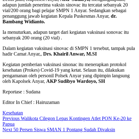
adapun jumlah penerima vaksin sinovac itu tercatat sebanyak 20
vial/200 orang bagi pelajar SMPN 1 Anyar. Sedangkan sebagai
penanggung jawab kegiatan Kepala Puskesmas Anyar,
dr.
Bambang Widianto.
Ia menuturkan, adapun target dari kegiatan vaksinasi sonovac itu
sebanyak 200 orang (20 vial) .
Dalam kegiatan vaksinasi sinovac di SMPN 1 tersebut, tampak pula
hadir Camat Anyar,,
Drs.
Khairil Anwar,
M.SI
Kegiatan pemberian vaksinasi sinonac itu menerapkan protokol
kesehatan (Prokes) Covid-19 yang ketat. Selaun itu, dilakukan
pengamanan oleh personil Polsek Anyar yang dipimpin langsung
oleh Kapolsek Anyar,
AKP Sudibyo Wardoyo, SH
Reportase : Sudana
Editor In Chief : Hairuzaman
Kesehatan
Post
Previous
Previous
Walikota Cilegon Lepas Kontingen Atlet PON Ke-20 ke
post:
Papua
navigation
Next
Next
50 Persen Siswa SMAN 1 Pontang Sudah Divaksin
post: