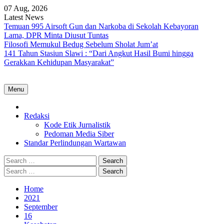
Skip
07 Aug, 2026
to
Latest News
content
Temuan 995 Airsoft Gun dan Narkoba di Sekolah Kebayoran
Lama, DPR Minta Diusut Tuntas
Filosofi Memukul Bedug Sebelum Sholat Jum’at
141 Tahun Stasiun Slawi : “Dari Angkut Hasil Bumi hingga
Gerakkan Kehidupan Masyarakat”
Menu
Home
Redaksi
Kode Etik Jurnalistik
Pedoman Media Siber
Standar Perlindungan Wartawan
Search
for:
Search
for:
Home
2021
September
16