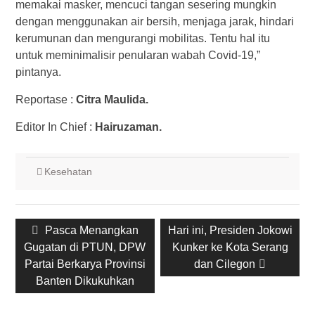
memakai masker, mencuci tangan sesering mungkin
dengan menggunakan air bersih, menjaga jarak, hindari
kerumunan dan mengurangi mobilitas. Tentu hal itu
untuk meminimalisir penularan wabah Covid-19,”
pintanya.
Reportase :
Citra Maulida.
Editor In Chief :
Hairuzaman.
Kesehatan
Post
Previous
Pasca Menangkan
Next
Hari ini, Presiden Jokowi
navigation
Gugatan di PTUN, DPW
post:
post:
Kunker ke Kota Serang
Partai Berkarya Provinsi
dan Cilegon
Banten Dikukuhkan