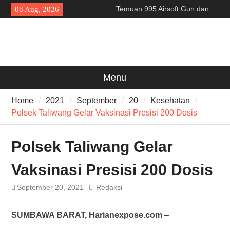
Skip
Temuan 995 Airsoft Gun dan
08 Aug, 2026
to
Narkoba di Sekolah Kebayoran
content
Lama, DPR Minta Diusut
Tuntas
Filosofi Memukul Bedug
Sebelum Sholat Jum’at
141 Tahun Stasiun Slawi : “Dari
Menu
Angkut Hasil Bumi hingga
Gerakkan Kehidupan
Home
2021
September
20
Kesehatan
Masyarakat”
Polsek Taliwang Gelar Vaksinasi Presisi 200 Dosis
Polsek Taliwang Gelar
Vaksinasi Presisi 200 Dosis
September 20, 2021
Redaksi
SUMBAWA BARAT, Harianexpose.com
–