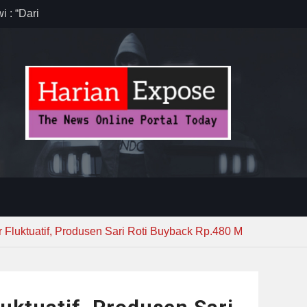
 : “Dari
gga Gerakkan
”
anten,
 Efisiensi
ug Sebelum
 Fluktuatif, Produsen Sari Roti Buyback Rp.480 M