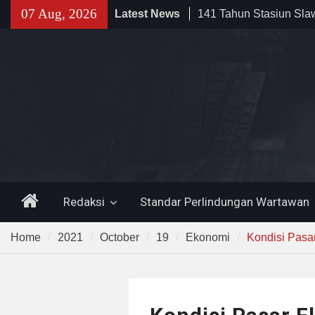
141 Tahun Stasiun Slawi
Skip
07 Aug, 2026
Latest News
Angkut Hasil Bumi hin
to
Kehidupan Masyarakat
content
Sinergi dengan Bank B
Pemkot Cilegon Dorong
Keuangan Daerah
Filosofi Memukul Bed
Sholat Jum’at
Home
Redaksi
Standar Perlindungan Wartawan
Home
2021
October
19
Ekonomi
Kondisi Pasar