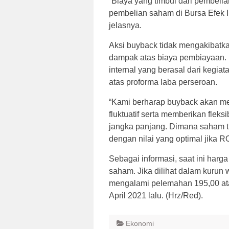
“Biaya yang timbul dari pembelia
pembelian saham di Bursa Efek Ind
jelasnya.
Aksi buyback tidak mengakibatk
dampak atas biaya pembiayaan.
internal yang berasal dari kegiat
atas proforma laba perseroan.
“Kami berharap buyback akan me
fluktuatif serta memberikan flek
jangka panjang. Dimana saham tr
dengan nilai yang optimal jika
Sebagai informasi, saat ini harg
saham. Jika dilihat dalam kurun
mengalami pelemahan 195,00 at
April 2021 lalu. (Hrz/Red).
Ekonomi