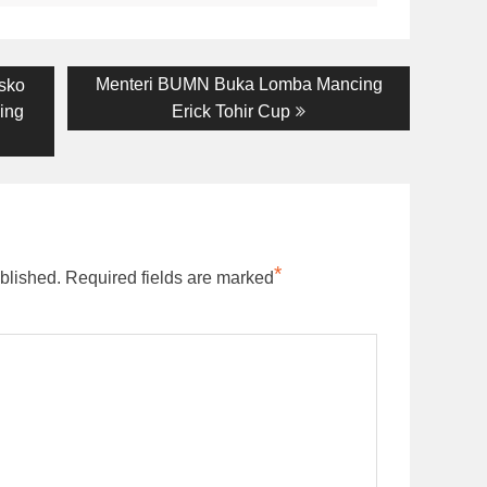
Next
Menteri BUMN Buka Lomba Mancing
sko
post:
ing
Erick Tohir Cup
*
blished.
Required fields are marked