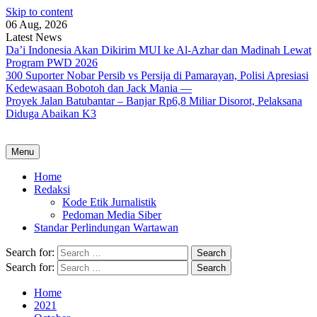
Skip to content
06 Aug, 2026
Latest News
Da’i Indonesia Akan Dikirim MUI ke Al-Azhar dan Madinah Lewat
Program PWD 2026
300 Suporter Nobar Persib vs Persija di Pamarayan, Polisi Apresiasi
Kedewasaan Bobotoh dan Jack Mania —
Proyek Jalan Batubantar – Banjar Rp6,8 Miliar Disorot, Pelaksana
Diduga Abaikan K3
Menu
Home
Redaksi
Kode Etik Jurnalistik
Pedoman Media Siber
Standar Perlindungan Wartawan
Search for:
Search for:
Home
2021