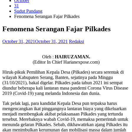
October
31
Sudut Pandang
Fenomena Serangan Fajar Pilkades
Fenomena Serangan Fajar Pilkades
October 31, 2021
October 31, 2021
Redaksi
Oleh :
HAIRUZAMAN.
(Editor In Chief Harianexpose.com)
Hiruk-pikuk Pemilihan Kepala Desa (Pilkades) secara serentak di
wilayah Kabupaten Serang, Banten, sejatinya pada Minggu
(31/10/2021), bakal digelar. Pilkades pada tahun 2021 ini sempat
diundur beberapa kali lantaran masa pandemi Corona Virus Disease
2019 (Covid-19) yang melanda Indonesia dan dunia.
Tak pelak lagi, para kandidat Kepala Desa pun terpaksa harus
mengencangkan ikat pinggangnya lantaran biaya yang dikeluarkan
menjadi membengkak akibat pelaksanaan Pilkades yang tertunda
tersebut. Merebaknya wabah Covid-19, memaksa pemerintah untuk
menunda gelaran Pilkades. Sebab, dikhawatirkan ajang Pilkades itu
akan menimbulkan kerumunan dan mobilisasi massa dalam jumlah