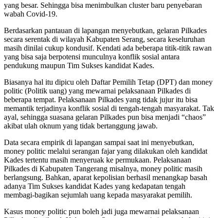
yang besar. Sehingga bisa menimbulkan cluster baru penyebaran
wabah Covid-19.
Berdasarkan pantauan di lapangan menyebutkan, gelaran Pilkades
secara serentak di wilayah Kabupaten Serang, secara keseluruhan
masih dinilai cukup kondusif. Kendati ada beberapa titik-titik rawan
yang bisa saja berpotensi munculnya konflik sosial antara
pendukung maupun Tim Sukses kandidat Kades.
Biasanya hal itu dipicu oleh Daftar Pemilih Tetap (DPT) dan money
politic (Politik uang) yang mewarnai pelaksanaan Pilkades di
beberapa tempat. Pelaksanaan Pilkades yang tidak jujur itu bisa
memantik terjadinya konflik sosial di tengah-tengah masyarakat. Tak
ayal, sehingga suasana gelaran Pilkades pun bisa menjadi “chaos”
akibat ulah oknum yang tidak bertanggung jawab.
Data secara empirik di lapangan sampai saat ini menyebutkan,
money politic melalui serangan fajar yang dilakukan oleh kandidat
Kades tertentu masih menyeruak ke permukaan. Pelaksanaan
Pilkades di Kabupaten Tangerang misalnya, money politic masih
berlangsung. Bahkan, aparat kepolisian berhasil menangkap basah
adanya Tim Sukses kandidat Kades yang kedapatan tengah
membagi-bagikan sejumlah uang kepada masyarakat pemilih.
Kasus money politic pun boleh jadi juga mewarnai pelaksanaan