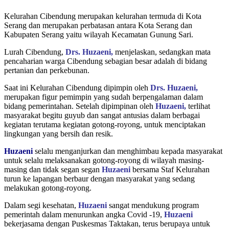
Kelurahan Cibendung merupakan kelurahan termuda di Kota
Serang dan merupakan perbatasan antara Kota Serang dan
Kabupaten Serang yaitu wilayah Kecamatan Gunung Sari.
Lurah Cibendung,
Drs.
Huzaeni,
menjelaskan, sedangkan mata
pencaharian warga Cibendung sebagian besar adalah di bidang
pertanian dan perkebunan.
Saat ini Kelurahan Cibendung dipimpin oleh
Drs.
Huzaeni,
merupakan figur pemimpin yang sudah berpengalaman dalam
bidang pemerintahan. Setelah dipimpinan oleh
Huzaeni,
terlihat
masyarakat begitu guyub dan sangat antusias dalam berbagai
kegiatan terutama kegiatan gotong-royong, untuk menciptakan
lingkungan yang bersih dan resik.
Huzaeni
selalu menganjurkan dan menghimbau kepada masyarakat
untuk selalu melaksanakan gotong-royong di wilayah masing-
masing dan tidak segan segan
Huzaeni
bersama Staf Kelurahan
turun ke lapangan berbaur dengan masyarakat yang sedang
melakukan gotong-royong.
Dalam segi kesehatan,
Huzaeni
sangat mendukung program
pemerintah dalam menurunkan angka Covid -19,
Huzaeni
bekerjasama dengan Puskesmas Taktakan, terus berupaya untuk