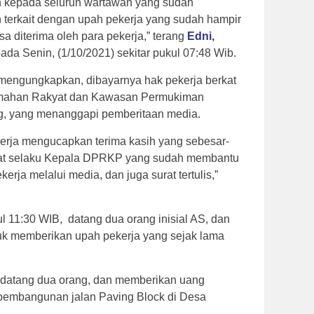
h kepada seluruh wartawan yang sudah
n terkait dengan upah pekerja yang sudah hampir
isa diterima oleh para pekerja,” terang
Edni,
da Senin, (1/10/2021) sekitar pukul 07:48 Wib.
engungkapkan, dibayarnya hak pekerja berkat
umahan Rakyat dan Kawasan Permukiman
, yang menanggapi pemberitaan media.
kerja mengucapkan terima kasih yang sebesar-
at selaku Kepala DPRKP yang sudah membantu
rja melalui media, dan juga surat tertulis,”
 11:30 WIB, datang dua orang inisial AS, dan
tuk memberikan upah pekerja yang sejak lama
m datang dua orang, dan memberikan uang
pembangunan jalan Paving Block di Desa