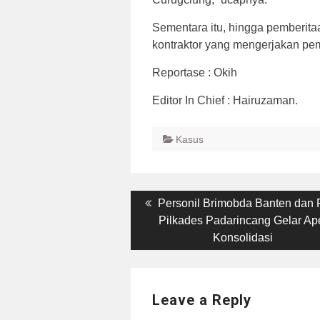
Sementara itu, hingga pemberita
kontraktor yang mengerjakan pem
Reportase : Okih
Editor In Chief : Hairuzaman.
Kasus
Post
Previous
Personil Brimobda Banten dan
post:
Pilkades Padarincang Gelar Ap
navigation
Konsolidasi
Leave a Reply