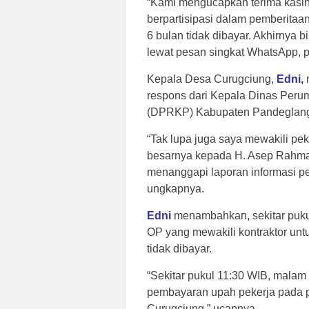
“Kami mengucapkan terima kasi
berpartisipasi dalam pemberitaa
6 bulan tidak dibayar. Akhirnya b
lewat pesan singkat WhatsApp, pa
Kepala Desa Curugciung,
Edni,
m
respons dari Kepala Dinas Per
(DPRKP) Kabupaten Pandeglang
“Tak lupa juga saya mewakili pe
besarnya kepada H. Asep Rahm
menanggapi laporan informasi peke
ungkapnya.
Edni
menambahkan, sekitar pukul
OP yang mewakili kontraktor un
tidak dibayar.
“Sekitar pukul 11:30 WIB, mala
pembayaran upah pekerja pada 
Curugciung,” ucapnya.