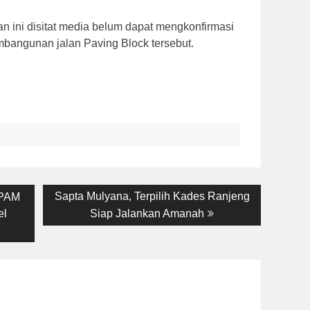
an ini disitat media belum dapat mengkonfirmasi
bangunan jalan Paving Block tersebut.
Next
Sapta Mulyana, Terpilih Kades Ranjeng
 PAM
post:
el
Siap Jalankan Amanah