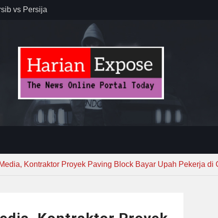
sib vs Persija
resiasi
dan Jack
r – Banjar
elaksana
kirim MUI ke
Lewat
 Media, Kontraktor Proyek Paving Block Bayar Upah Pekerja di