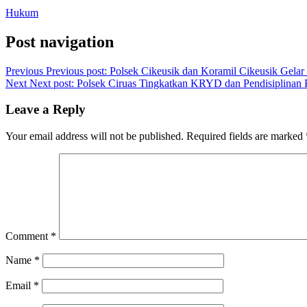
Hukum
Post navigation
Previous
Previous post:
Polsek Cikeusik dan Koramil Cikeusik Gelar
Next
Next post:
Polsek Ciruas Tingkatkan KRYD dan Pendisiplinan P
Leave a Reply
Your email address will not be published.
Required fields are marked
Comment
*
Name
*
Email
*