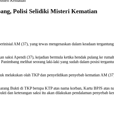
Misteri Kematian
ng, Polisi Selidiki Misteri Kematian
ki berinisial AM (37), yang tewas mengenaskan dalam keadaan tergantun
n saksi Apendi (37), kejadian bermula ketika hendak pulang ke rumah
Panimbang melihat seorang laki-laki yang sudah dalam posisi tergant
untuk melakukan olah TKP dan penyelidikan penyebab kematian AM (37
arang Bukti di TKP berupa KTP atas nama korban, Kartu BPJS atas nam
kti dan keterangan saksi itu akan dilakukan pendalaman penyebab ke