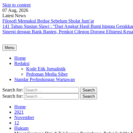
Skip to content
07 Aug, 2026
Latest News
Filosofi Memukul Bedug Sebelum Sholat Jum’at
141 Tahun Stasiun Slawi : “Dari Angkut Hasil Bumi hingga Gerakk
Sinergi dengan Bank Banten, Pemkot Cilegon Dorong Efisiensi Keu
Menu
Home
Redaksi
Kode Etik Jurnalistik
Pedoman Media Siber
Standar Perlindungan Wartawan
Search for:
Search for:
Home
2021
November
12
Hukum