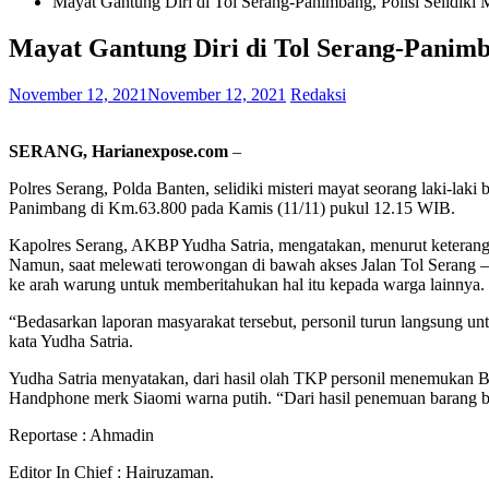
Mayat Gantung Diri di Tol Serang-Panimbang, Polisi Selidiki 
Mayat Gantung Diri di Tol Serang-Panimba
November 12, 2021
November 12, 2021
Redaksi
SERANG, Harianexpose.com
–
Polres Serang, Polda Banten, selidiki misteri mayat seorang laki-la
Panimbang di Km.63.800 pada Kamis (11/11) pukul 12.15 WIB.
Kapolres Serang, AKBP Yudha Satria, mengatakan, menurut keteranga
Namun, saat melewati terowongan di bawah akses Jalan Tol Serang – 
ke arah warung untuk memberitahukan hal itu kepada warga lainnya.
“Bedasarkan laporan masyarakat tersebut, personil turun langsung 
kata Yudha Satria.
Yudha Satria menyatakan, dari hasil olah TKP personil menemukan B
Handphone merk Siaomi warna putih. “Dari hasil penemuan barang bu
Reportase : Ahmadin
Editor In Chief : Hairuzaman.