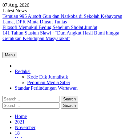
Skip
07 Aug, 2026
to
Latest News
content
Temuan 995 Airsoft Gun dan Narkoba di Sekolah Kebayoran
Lama, DPR Minta Diusut Tuntas
Filosofi Memukul Bedug Sebelum Sholat Jum’at
141 Tahun Stasiun Slawi : “Dari Angkut Hasil Bumi hingga
Gerakkan Kehidupan Masyarakat”
Menu
Home
Redaksi
Kode Etik Jurnalistik
Pedoman Media Siber
Standar Perlindungan Wartawan
Search
for:
Search
for:
Home
2021
November
18