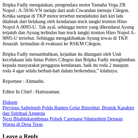
Bripka Fadly mengatakan, pengendara motor Yamaha Vega ZR
Nopol : A-5936-VN melaju dari arah Ciwandan menuju Cilegon.
Ketika sampai di TKP motor tersebut mendahului dari kiri lalu
ditabrak dari belakang oleh kendaraan truck tangki tronton Hino
Nopol A-9095-U. Tak ayal, sehingga motor yang dikendarai Ayung
terjatuh dan Ayung terlindas ban truck tangki tronton Hino Nopol A-
9095-U tersebut. Sehingga mengakibatkan Ayung tewas di TKP.
Jenazah kemudian di evakuasi ke RSKM Cilegon.
Bripka Fadly menambahkan, kejadian itu ditangani oleh Unit
kecelakaan lalu lintas Polres Cilegon dan Bripka Fadly menghimbau
kepada masyarakat pengguna kendaraan, baik itu roda 2 maupun
roda 4 agar selalu berhati-hati dalam berkendara,” kilahnya.
Reportase : Ahmadin.
Editor In Chief : Hairuzaman.
Hukum
Post
Previous
Previous
Satbrimob Polda Banten Gelar Binrohtal, Bentuk Karakter
post:
dan Spiritual Anggota
navigation
Next
Next
Bhabinkamtibmas Polsek Carenang Silaturahmi Dengan
post:
Warga di Desa Teras
Leave a Reply