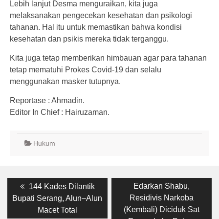
Lebih lanjut Desma menguraikan, kita juga
melaksanakan pengecekan kesehatan dan psikologi
tahanan. Hal itu untuk memastikan bahwa kondisi
kesehatan dan psikis mereka tidak terganggu.
Kita juga tetap memberikan himbauan agar para tahanan
tetap mematuhi Prokes Covid-19 dan selalu
menggunakan masker tutupnya.
Reportase : Ahmadin.
Editor In Chief : Hairuzaman.
Hukum
Post
Previous
Next
Edarkan Shabu,
144 Kades Dilantik
post:
post:
navigation
Residivis Narkoba
Bupati Serang, Alun–Alun
(Kembali) Diciduk Sat
Macet Total