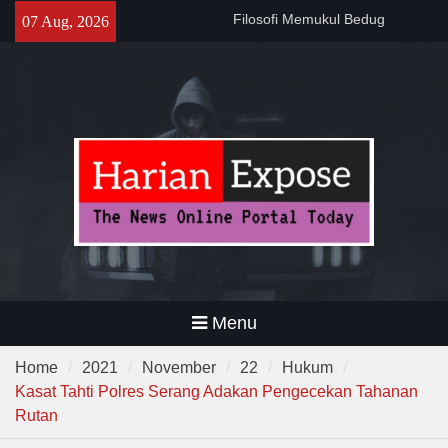
Skip
141 Tahun Stasiun Slawi : “Dari
07 Aug, 2026
to
Angkut Hasil Bumi hingga
content
Gerakkan Kehidupan
Masyarakat”
Temuan 995 Airsoft Gun dan
Narkoba di Sekolah Kebayoran
Lama, DPR Minta Diusut
Tuntas
Filosofi Memukul Bedug
Sebelum Sholat Jum’at
Menu
Home
2021
November
22
Hukum
Kasat Tahti Polres Serang Adakan Pengecekan Tahanan
Rutan