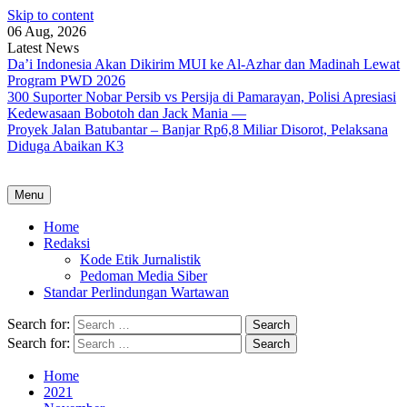
Skip to content
06 Aug, 2026
Latest News
Da’i Indonesia Akan Dikirim MUI ke Al-Azhar dan Madinah Lewat
Program PWD 2026
300 Suporter Nobar Persib vs Persija di Pamarayan, Polisi Apresiasi
Kedewasaan Bobotoh dan Jack Mania —
Proyek Jalan Batubantar – Banjar Rp6,8 Miliar Disorot, Pelaksana
Diduga Abaikan K3
Menu
Home
Redaksi
Kode Etik Jurnalistik
Pedoman Media Siber
Standar Perlindungan Wartawan
Search for:
Search for:
Home
2021