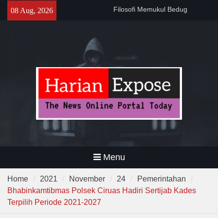
Sebelum Sholat Jum’at
Skip
08 Aug, 2026
141 Tahun Stasiun Slawi : “Dari
to
Angkut Hasil Bumi hingga
content
Gerakkan Kehidupan
Masyarakat”
Temuan 995 Airsoft Gun dan
Narkoba di Sekolah Kebayoran
Lama, DPR Minta Diusut
Tuntas
Menu
Home
2021
November
24
Pemerintahan
Bhabinkamtibmas Polsek Ciruas Hadiri Sertijab Kades
Terpilih Periode 2021-2027