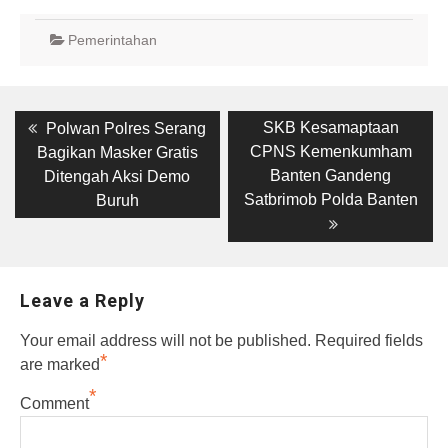
Pemerintahan
Post
Previous
Next
SKB Kesamaptaan
Polwan Polres Serang
post:
post:
navigation
CPNS Kemenkumham
Bagikan Masker Gratis
Banten Gandeng
Ditengah Aksi Demo
Satbrimob Polda Banten
Buruh
Leave a Reply
Your email address will not be published.
Required fields
*
are marked
*
Comment