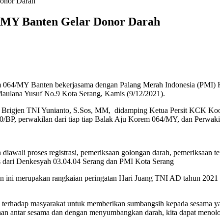
Donor Darah
4/MY Banten Gelar Donor Darah
064/MY Banten bekerjasama dengan Palang Merah Indonesia (PMI) Ko
Maulana Yusuf No.9 Kota Serang, Kamis (9/12/2021).
 Brigjen TNI Yunianto, S.Sos, MM, didamping Ketua Persit KCK Koorc
20/BP, perwakilan dari tiap tiap Balak Aju Korem 064/MY, dan Perwaki
iawali proses registrasi, pemeriksaan golongan darah, pemeriksaan 
is dari Denkesyah 03.04.04 Serang dan PMI Kota Serang
n ini merupakan rangkaian peringatan Hari Juang TNI AD tahun 2021
NI terhadap masyarakat untuk memberikan sumbangsih kepada sesama 
udaraan antar sesama dan dengan menyumbangkan darah, kita dapat men