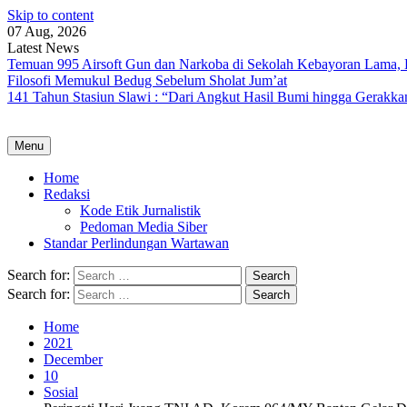
Skip to content
07 Aug, 2026
Latest News
Temuan 995 Airsoft Gun dan Narkoba di Sekolah Kebayoran Lama, 
Filosofi Memukul Bedug Sebelum Sholat Jum’at
141 Tahun Stasiun Slawi : “Dari Angkut Hasil Bumi hingga Gerakk
Menu
Home
Redaksi
Kode Etik Jurnalistik
Pedoman Media Siber
Standar Perlindungan Wartawan
Search for:
Search for:
Home
2021
December
10
Sosial