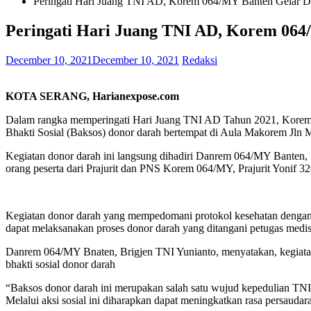
Peringati Hari Juang TNI AD, Korem 064/MY Banten Gelar 
Peringati Hari Juang TNI AD, Korem 06
December 10, 2021
December 10, 2021
Redaksi
KOTA SERANG, Harianexpose.com
Dalam rangka memperingati Hari Juang TNI AD Tahun 2021, Korem 
Bhakti Sosial (Baksos) donor darah bertempat di Aula Makorem Jln 
Kegiatan donor darah ini langsung dihadiri Danrem 064/MY Banten,
orang peserta dari Prajurit dan PNS Korem 064/MY, Prajurit Yonif 3
Kegiatan donor darah yang mempedomani protokol kesehatan dengan d
dapat melaksanakan proses donor darah yang ditangani petugas med
Danrem 064/MY Bnaten, Brigjen TNI Yunianto, menyatakan, kegiata
bhakti sosial donor darah
“Baksos donor darah ini merupakan salah satu wujud kepedulian T
Melalui aksi sosial ini diharapkan dapat meningkatkan rasa persa