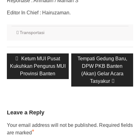
Reportase : Ahmadin / Maman S
Editor In Chief : Hairuzaman.
Transportasi
Post
Previous
Ketum MUI Pusat
Next
Tempati Gedung Baru,
navigation
Kukuhkan Pengurus MUI
post:
post:
DPW PKB Banten
Provinsi Banten
(Akan) Gelar Acara
Tasyakur
Leave a Reply
Your email address will not be published.
Required fields
*
are marked