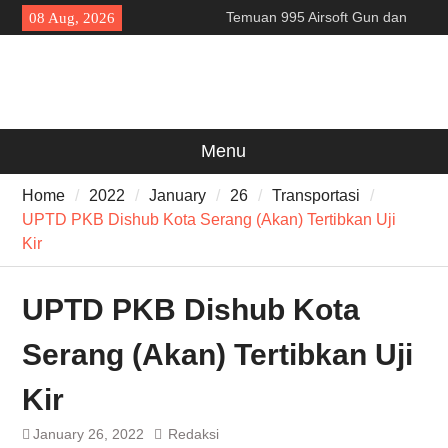
Skip
Temuan 995 Airsoft Gun dan
08 Aug, 2026
to
Narkoba di Sekolah Kebayoran
content
Lama, DPR Minta Diusut
Tuntas
Filosofi Memukul Bedug
Sebelum Sholat Jum’at
141 Tahun Stasiun Slawi : “Dari
Menu
Angkut Hasil Bumi hingga
Gerakkan Kehidupan
Home
2022
January
26
Transportasi
Masyarakat”
UPTD PKB Dishub Kota Serang (Akan) Tertibkan Uji
Kir
UPTD PKB Dishub Kota
Serang (Akan) Tertibkan Uji
Kir
January 26, 2022
Redaksi