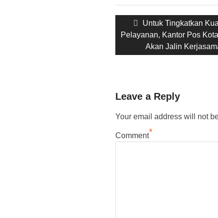
Post
Previous
Untuk Tingkatkan Kua
navigation
post:
Pelayanan, Kantor Pos Kot
Akan Jalin Kerjasam
Leave a Reply
Your email address will not b
*
Comment