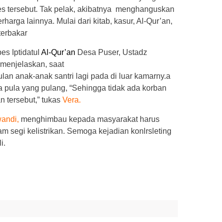
s tersebut. Tak pelak, akibatnya menghanguskan
rharga lainnya. Mulai dari kitab, kasur, Al-Qur’an,
terbakar
es Iptidatul
Al-Qur’an
Desa Puser, Ustadz
menjelaskan, saat
ulan anak-anak santri lagi pada di luar kamarny.a
 pula yang pulang, “Sehingga tidak ada korban
n tersebut,” tukas
Vera.
andi,
menghimbau kepada masyarakat harus
m segi kelistrikan. Semoga kejadian konlrsleting
i.