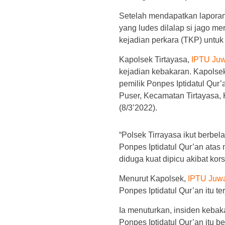
Setelah mendapatkan laporan 
yang ludes dilalap si jago me
kejadian perkara (TKP) untuk
Kapolsek Tirtayasa,
IPTU Juw
kejadian kebakaran. Kapolse
pemilik Ponpes Iptidatul Qu
Puser, Kecamatan Tirtayasa,
(8/3’2022).
“Polsek Tirrayasa ikut berb
Ponpes Iptidatul Qur’an atas
diduga kuat dipicu akibat korsl
Menurut Kapolsek,
IPTU Juwa
Ponpes Iptidatul Qur’an itu t
Ia menuturkan, insiden keb
Ponpes Iptidatul Qur’an itu be