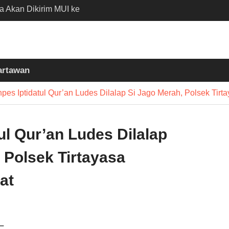
ia Akan Dikirim MUI ke
n Madinah Lewat
D 2026
 Nobar Persib vs Persija
 Polisi Apresiasi
artawan
Bobotoh dan Jack
pes Iptidatul Qur’an Ludes Dilalap Si Jago Merah, Polsek Tirt
 Batubantar – Banjar
Disorot, Pelaksana
kan K3
ul Qur’an Ludes Dilalap
 Polsek Tirtayasa
at
–