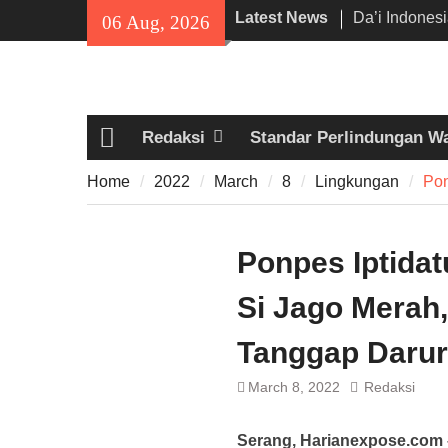
Skip
Latest News
Da’i Indones
06 Aug, 2026
to
Al-Azhar da
content
Program PW
300 Suporter
di Pamarayan,
Redaksi
Standar Perlindungan W
Kedewasaan 
Home
Mania —
Home
2022
March
8
Lingkungan
Pon
Proyek Jalan
Rp6,8 Miliar 
Diduga Abai
Ponpes Iptidat
Si Jago Merah,
Tanggap Darur
March 8, 2022
Redaksi
Serang,
Harianexpose.com 