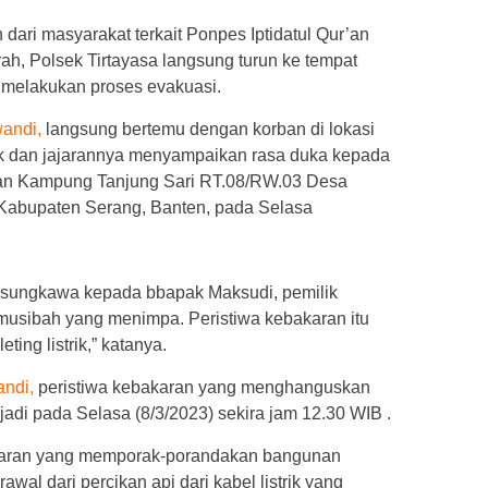
dari masyarakat terkait Ponpes Iptidatul Qur’an
rah, Polsek Tirtayasa langsung turun ke tempat
 melakukan proses evakuasi.
andi,
langsung bertemu dengan korban di lokasi
k dan jajarannya menyampaikan rasa duka kepada
r’an Kampung Tanjung Sari RT.08/RW.03 Desa
 Kabupaten Serang, Banten, pada Selasa
elasungkawa kepada bbapak Maksudi, pemilik
 musibah yang menimpa. Peristiwa kebakaran itu
eting listrik,” katanya.
ndi,
peristiwa kebakaran yang menghanguskan
erjadi pada Selasa (8/3/2023) sekira jam 12.30 WIB .
akaran yang memporak-porandakan bangunan
rawal dari percikan api dari kabel listrik yang