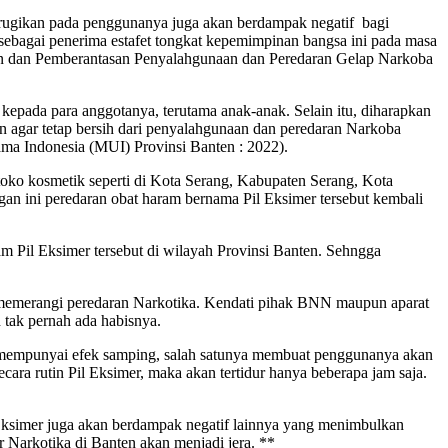
erugikan pada penggunanya juga akan berdampak negatif bagi
 sebagai penerima estafet tongkat kepemimpinan bangsa ini pada masa
ahan dan Pemberantasan Penyalahgunaan dan Peredaran Gelap Narkoba
epada para anggotanya, terutama anak-anak. Selain itu, diharapkan
an agar tetap bersih dari penyalahgunaan dan peredaran Narkoba
ma Indonesia (MUI) Provinsi Banten : 2022).
i toko kosmetik seperti di Kota Serang, Kabupaten Serang, Kota
gan ini peredaran obat haram bernama Pil Eksimer tersebut kembali
 Pil Eksimer tersebut di wilayah Provinsi Banten. Sehngga
ar memerangi peredaran Narkotika. Kendati pihak BNN maupun aparat
tak pernah ada habisnya.
er mempunyai efek samping, salah satunya membuat penggunanya akan
cara rutin Pil Eksimer, maka akan tertidur hanya beberapa jam saja.
Eksimer juga akan berdampak negatif lainnya yang menimbulkan
 Narkotika di Banten akan menjadi jera. **