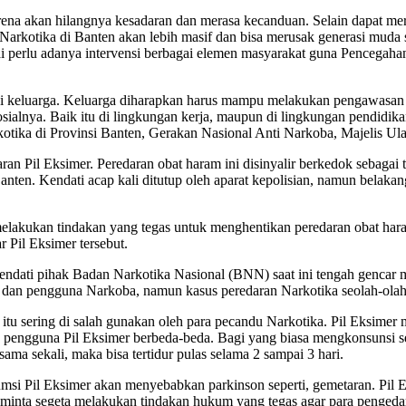
rena akan hilangnya kesadaran dan merasa kecanduan. Selain dapat m
 Narkotika di Banten akan lebih masif dan bisa merusak generasi muda
lai perlu adanya intervensi berbagai elemen masyarakat guna Penceg
ni keluarga. Keluarga diharapkan harus mampu melakukan pengawasan k
osialnya. Baik itu di lingkungan kerja, maupun di lingkungan pendidik
ka di Provinsi Banten, Gerakan Nasional Anti Narkoba, Majelis Ula
aran Pil Eksimer. Peredaran obat haram ini disinyalir berkedok sebaga
nten. Kendati acap kali ditutup oleh aparat kepolisian, namun belakan
lakukan tindakan yang tegas untuk menghentikan peredaran obat haram
 Pil Eksimer tersebut.
a kendati pihak Badan Narkotika Nasional (BNN) saat ini tengah genc
dan pengguna Narkoba, namun kasus peredaran Narkotika seolah-olah 
t itu sering di salah gunakan oleh para pecandu Narkotika. Pil Eksim
eh pengguna Pil Eksimer berbeda-beda. Bagi yang biasa mengkonsunsi se
ma sekali, maka bisa tertidur pulas selama 2 sampai 3 hari.
si Pil Eksimer akan menyebabkan parkinson seperti, gemetaran. Pil 
iminta segeta melakukan tindakan hukum yang tegas agar para pengedar