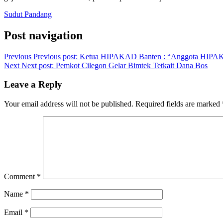
Sudut Pandang
Post navigation
Previous
Previous post:
Ketua HIPAKAD Banten : “Anggota HIPAKAD
Next
Next post:
Pemkot Cilegon Gelar Bimtek Tetkait Dana Bos
Leave a Reply
Your email address will not be published.
Required fields are marked
Comment
*
Name
*
Email
*