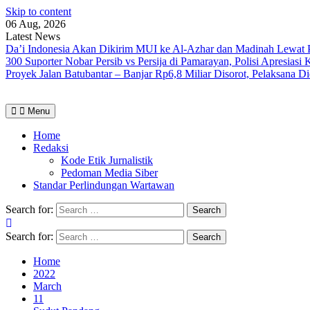
Skip to content
06 Aug, 2026
Latest News
Da’i Indonesia Akan Dikirim MUI ke Al-Azhar dan Madinah Lewa
300 Suporter Nobar Persib vs Persija di Pamarayan, Polisi Apresia
Proyek Jalan Batubantar – Banjar Rp6,8 Miliar Disorot, Pelaksana 
Menu
Home
Redaksi
Kode Etik Jurnalistik
Pedoman Media Siber
Standar Perlindungan Wartawan
Search for:
Search for:
Home
2022
March
11