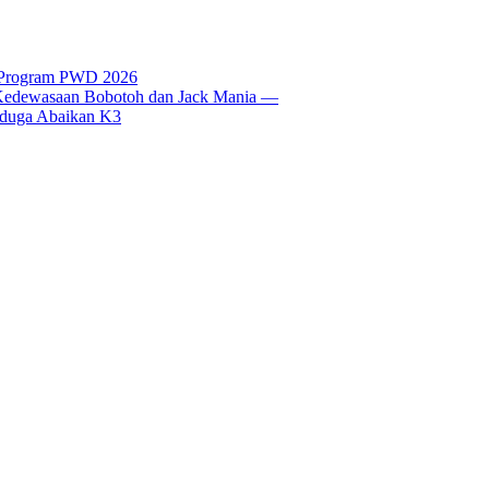
t Program PWD 2026
si Kedewasaan Bobotoh dan Jack Mania —
Diduga Abaikan K3