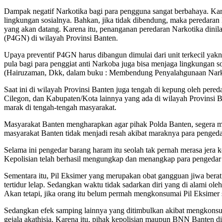
Dampak negatif Narkotika bagi para pengguna sangat berbahaya. Ka
lingkungan sosialnya. Bahkan, jika tidak dibendung, maka peredaran
yang akan datang. Karena itu, penanganan peredaran Narkotika dini
(P4GN) di wilayah Provinsi Banten.
Upaya preventif P4GN harus dibangun dimulai dari unit terkecil yak
pula bagi para penggiat anti Narkoba juga bisa menjaga lingkungan s
(Hairuzaman, Dkk, dalam buku : Membendung Penyalahgunaan Narkoti
Saat ini di wilayah Provinsi Banten juga tengah di kepung oleh pered
Cilegon, dan Kabupaten/Kota lainnya yang ada di wilayah Provinsi Ba
marak di tengah-tengah masyarakat.
Masyarakat Banten mengharapkan agar pihak Polda Banten, segera me
masyarakat Banten tidak menjadi resah akibat maraknya para pengedar
Selama ini pengedar barang haram itu seolah tak pernah merasa jer
Kepolisian telah berhasil mengungkap dan menangkap para pengedar 
Sementara itu, Pil Eksimer yang merupakan obat gangguan jiwa bera
tertidur lelap. Sedangkan waktu tidak sadarkan diri yang di alami ol
Akan tetapi, jika orang itu belum permah mengkonsumai Pil Eksimer sa
Sedangkan efek samping lainnya yang ditimbulkan akibat mengkonsum
gejala akathisia. Karena itu, pihak kepolisian maupun BNN Banten d