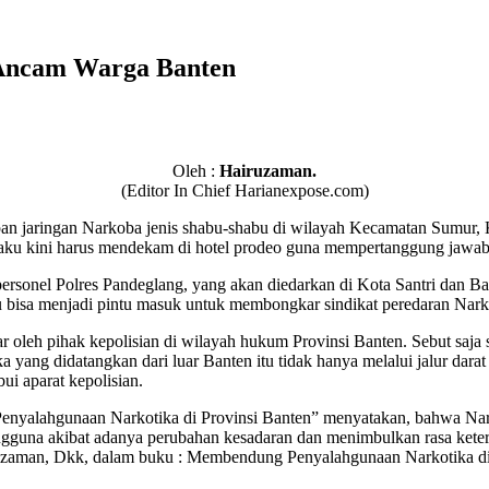
 Ancam Warga Banten
Oleh :
Hairuzaman.
(Editor In Chief Harianexpose.com)
pan jaringan Narkoba jenis shabu-shabu di wilayah Kecamatan Sumur,
Pelaku kini harus mendekam di hotel prodeo guna mempertanggung jawa
ersonel Polres Pandeglang, yang akan diedarkan di Kota Santri dan Bant
itu bisa menjadi pintu masuk untuk membongkar sindikat peredaran Nark
r oleh pihak kepolisian di wilayah hukum Provinsi Banten. Sebut saja
yang didatangkan dari luar Banten itu tidak hanya melalui jalur darat s
ui aparat kepolisian.
yalahgunaan Narkotika di Provinsi Banten” menyatakan, bahwa Nark
ngguna akibat adanya perubahan kesadaran dan menimbulkan rasa ket
iruzaman, Dkk, dalam buku : Membendung Penyalahgunaan Narkotika di