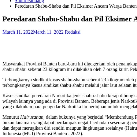
Sudut Pandang
Peredaran Shabu-Shabu dan Pil Eksimer Ancam Warga Banten
Peredaran Shabu-Shabu dan Pil Eksimer
March 11, 2022
March 11, 2022
Redaksi
Masyarakat Provinsi Banten baru-baru ini digegerkan oleh penangka
shabu-shabu seberat 23 kilogram itu dilakukan oleh 7 orang kurir. 
Terbongkarnya sindikat kasus shabu-shabu seberat 23 kilogram oleh p
terbongkarnya kasus sindikat shabu-shabu melalui jalur laut selatan 
Kasus sindikat peredaran Narkotika jenis shabu-shabu kerap dibongka
wilayah lainnya yang ada di Provinsi Banten. Beberapa jenis Narkotika 
yang dilakukan para pengedar Narkotika itu bertujuan untuk mengelab
Menurut
Hairuzanan,
dalam bukunya yang berjudul “Membendung Pen
bukan tanaman yang dapat berdampak negatif terhadap seseorang pe
dan dapat merugikan diri sendiri maupun lingkungan sosialnya (Ha
Indonesia (MUI) Provinsi Banten : 2022).