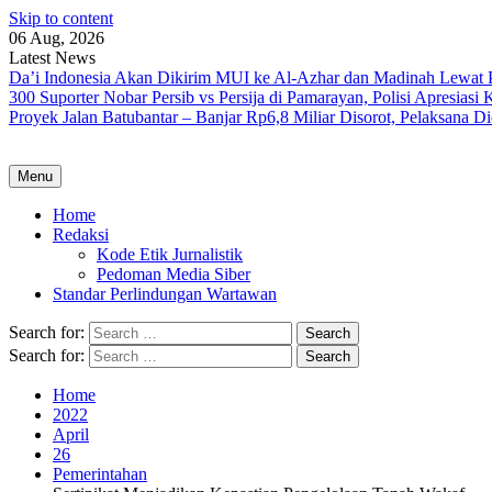
Skip to content
06 Aug, 2026
Latest News
Da’i Indonesia Akan Dikirim MUI ke Al-Azhar dan Madinah Lewa
300 Suporter Nobar Persib vs Persija di Pamarayan, Polisi Apresia
Proyek Jalan Batubantar – Banjar Rp6,8 Miliar Disorot, Pelaksana 
Menu
Home
Redaksi
Kode Etik Jurnalistik
Pedoman Media Siber
Standar Perlindungan Wartawan
Search for:
Search for:
Home
2022
April
26
Pemerintahan