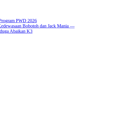
t Program PWD 2026
si Kedewasaan Bobotoh dan Jack Mania —
Diduga Abaikan K3