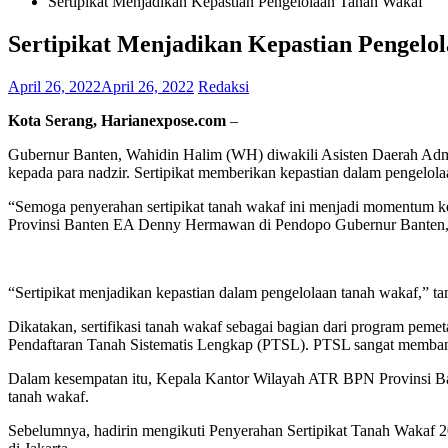
Sertipikat Menjadikan Kepastian Pengelolaan Tanah Wakaf
Sertipikat Menjadikan Kepastian Pengelo
April 26, 2022
April 26, 2022
Redaksi
Kota Serang,
Harianexpose.com
–
Gubernur Banten, Wahidin Halim (WH) diwakili Asisten Daerah Admi
kepada para nadzir. Sertipikat memberikan kepastian dalam pengelola
“Semoga penyerahan sertipikat tanah wakaf ini menjadi momentum k
Provinsi Banten EA Denny Hermawan di Pendopo Gubernur Banten, 
“Sertipikat menjadikan kepastian dalam pengelolaan tanah wakaf,” t
Dikatakan, sertifikasi tanah wakaf sebagai bagian dari program pemet
Pendaftaran Tanah Sistematis Lengkap (PTSL). PTSL sangat memban
Dalam kesempatan itu, Kepala Kantor Wilayah ATR BPN Provinsi Ban
tanah wakaf.
Sebelumnya, hadirin mengikuti Penyerahan Sertipikat Tanah Wakaf 20