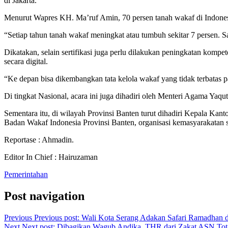
di Jakarta.
Menurut Wapres KH. Ma’ruf Amin, 70 persen tanah wakaf di Indones
“Setiap tahun tanah wakaf meningkat atau tumbuh sekitar 7 persen. S
Dikatakan, selain sertifikasi juga perlu dilakukan peningkatan kompe
secara digital.
“Ke depan bisa dikembangkan tata kelola wakaf yang tidak terbatas 
Di tingkat Nasional, acara ini juga dihadiri oleh Menteri Agama Ya
Sementara itu, di wilayah Provinsi Banten turut dihadiri Kepala 
Badan Wakaf Indonesia Provinsi Banten, organisasi kemasyarakatan 
Reportase : Ahmadin.
Editor In Chief : Hairuzaman
Pemerintahan
Post navigation
Previous
Previous post:
Wali Kota Serang Adakan Safari Ramadhan d
Next
Next post:
Dibagikan Wagub Andika, THR dari Zakat ASN Tota