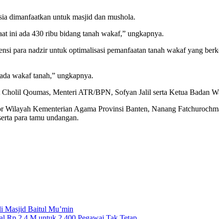
ia dimanfaatkan untuk masjid dan mushola.
aat ini ada 430 ribu bidang tanah wakaf,” ungkapnya.
tensi para nadzir untuk optimalisasi pemanfaatan tanah wakaf yang berk
pada wakaf tanah,” ungkapnya.
qut Cholil Qoumas, Menteri ATR/BPN, Sofyan Jalil serta Ketua Badan 
Kantor Wilayah Kementerian Agama Provinsi Banten, Nanang Fatchuroc
serta para tamu undangan.
i Masjid Baitul Mu’min
l Rp.2,4 M untuk 2.400 Pegawai Tak Tetap