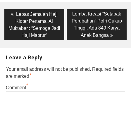
Post
Previous
Next
Lomba Kreasi “Setapak
Lepas Jema’ah Haji
post:
post:
navigation
Perubahan” Polri Cukup
Kloter Pertama, Al
Tinggi, Ada 849 Karya
Muktabar : “Semoga Jadi
Haji Mabrur”
Anak Bangsa
Leave a Reply
Your email address will not be published.
Required fields
*
are marked
*
Comment