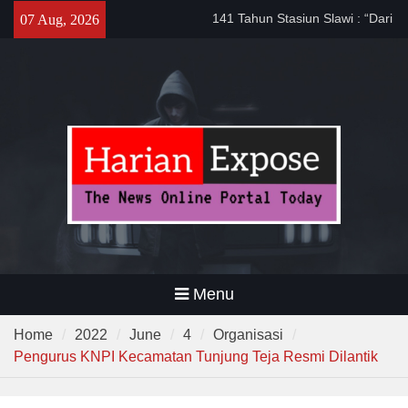
Skip
141 Tahun Stasiun Slawi : “Dari
07 Aug, 2026
to
Angkut Hasil Bumi hingga
content
Gerakkan Kehidupan
Masyarakat”
Temuan 995 Airsoft Gun dan
Narkoba di Sekolah Kebayoran
Lama, DPR Minta Diusut
Tuntas
Filosofi Memukul Bedug
Sebelum Sholat Jum’at
Menu
Home
2022
June
4
Organisasi
Pengurus KNPI Kecamatan Tunjung Teja Resmi Dilantik