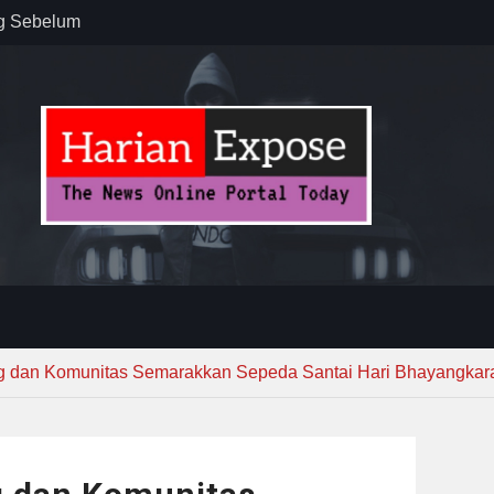
ug Sebelum
 : “Dari
gga Gerakkan
”
n dan
ebayoran
t Tuntas
g dan Komunitas Semarakkan Sepeda Santai Hari Bhayangkar