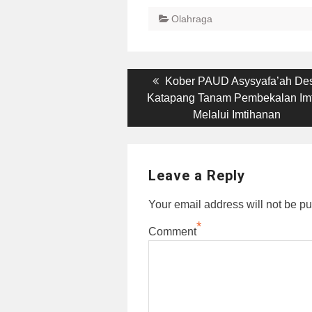
Olahraga
Post
Previous
Kober PAUD Asysyafa’ah De
post:
Katapang Tanam Pembekalan Im
navigation
Melalui Imtihanan
Leave a Reply
Your email address will not be pu
*
Comment