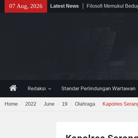
Skip
07 Aug, 2026
Filosofi Memukul Bed
Latest News
to
Sholat Jum’at
content
141 Tahun Stasiun Slawi
Angkut Hasil Bumi hin
Kehidupan Masyarakat
Temuan 995 Airsoft Gu
Narkoba di Sekolah K
Lama, DPR Minta Diusu
Home
Redaksi
Standar Perlindungan Wartawan
Home
2022
June
19
Olahraga
Kapolres Seran