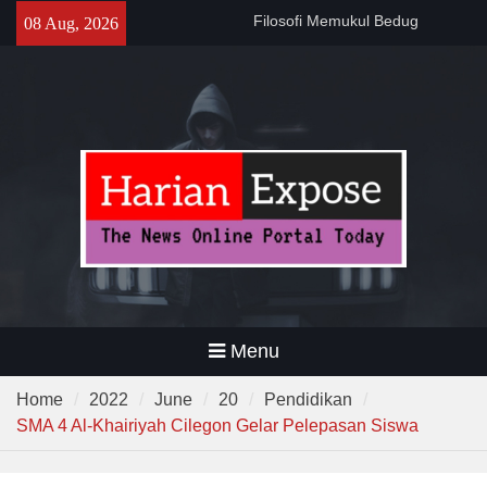
Sebelum Sholat Jum’at
Skip
08 Aug, 2026
141 Tahun Stasiun Slawi : “Dari
to
Angkut Hasil Bumi hingga
content
Gerakkan Kehidupan
Masyarakat”
Temuan 995 Airsoft Gun dan
Narkoba di Sekolah Kebayoran
Lama, DPR Minta Diusut
Tuntas
Menu
Home
2022
June
20
Pendidikan
SMA 4 Al-Khairiyah Cilegon Gelar Pelepasan Siswa