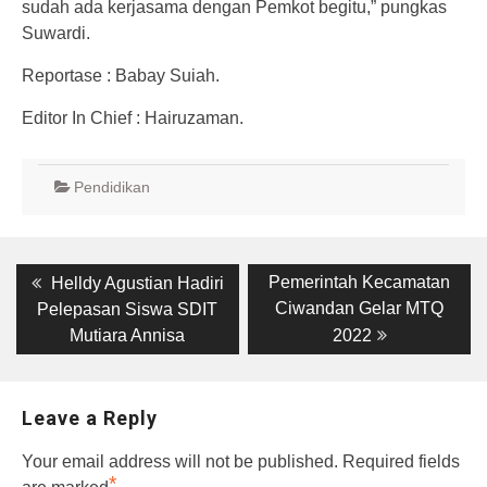
sudah ada kerjasama dengan Pemkot begitu,” pungkas
Suwardi.
Reportase : Babay Suiah.
Editor In Chief : Hairuzaman.
Pendidikan
Post
Previous
Next
Pemerintah Kecamatan
Helldy Agustian Hadiri
post:
post:
navigation
Ciwandan Gelar MTQ
Pelepasan Siswa SDIT
Mutiara Annisa
2022
Leave a Reply
Your email address will not be published.
Required fields
*