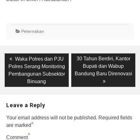
Peternakan
Post
Previous
Next
30 Tahun Berdiri, Kantor
Waka Polres dan PJU
post:
post:
navigation
Bupati dan Wabup
Polres Serang Monitoring
Bandung Baru Direnovasi
Pembangunan Subsektor
Binuang
Leave a Reply
Your email address will not be published.
Required fields
*
are marked
*
Comment