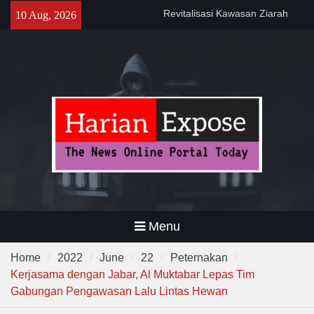
Skip
Kemanfaatan Masyarakat dan
10 Aug, 2026
to
Menjaga Nilai Sejarah
content
Program CKG Jemput Bola di
Labuan, Ribuan Warga
Antusias Periksa Kesehatan
Program DPWKEL Kelurahan
Bagendung 2026 Capai 76
Persen
Menu
Home
2022
June
22
Peternakan
Kerjasama dengan Jabar, Al Muktabar Lepas Tim
Gabungan Pengawasan Lalu Lintas Hewan