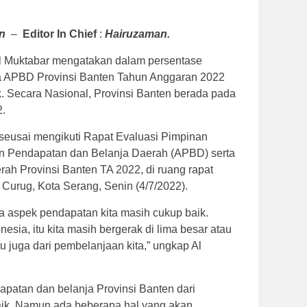
n
–
Editor In Chief
:
Hairuzaman.
Al Muktabar mengatakan dalam persentase
ja APBD Provinsi Banten Tahun Anggaran 2022
. Secara Nasional, Provinsi Banten berada pada
2.
 seusai mengikuti Rapat Evaluasi Pimpinan
 Pendapatan dan Belanja Daerah (APBD) serta
 Provinsi Banten TA 2022, di ruang rapat
 Curug, Kota Serang, Senin (4/7/2022).
ma aspek pendapatan kita masih cukup baik.
esia, itu kita masih bergerak di lima besar atau
itu juga dari pembelanjaan kita,” ungkap Al
apatan dan belanja Provinsi Banten dari
ik. Namun ada beberapa hal yang akan