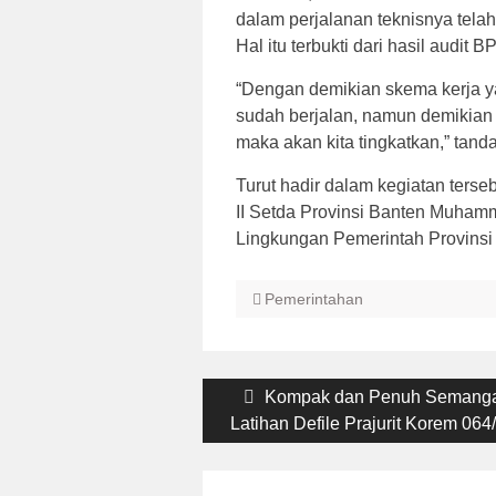
dalam perjalanan teknisnya telah
Hal itu terbukti dari hasil audit B
“Dengan demikian skema kerja y
sudah berjalan, namun demikian 
maka akan kita tingkatkan,” tand
Turut hadir dalam kegiatan ters
II Setda Provinsi Banten Muhamm
Lingkungan Pemerintah Provinsi
Pemerintahan
Post
Previous
Kompak dan Penuh Semanga
post:
Latihan Defile Prajurit Korem 06
navigation