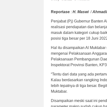
Reportase
:
H. Maswi
/
Ahmadi
Penjabat (Pj) Gubernur Banten 
realisasi pendapatan dan belan
masuk dalam kategori cukup baik
posisi tiga besar per 18 Juni 202
Hal itu disampaikan Al Muktabar
mengenai Pelaksanaan Anggaran
Pelaksanaan Pembangunan Daerah
Inspektorat Provinsi Banten, KP3
“Tentu dari data yang ada perta
Kalau berdasarkan rangking Indon
lebih tepatnya di tiga besar. Beg
Muktabar.
Disampaikan meski saat ini pend
parameter makro sudah cukup ba