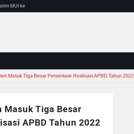
kirim MUI ke
Lewat
sib vs Persija
resiasi
dan Jack
r – Banjar
elaksana
en Masuk Tiga Besar Persentase Realisasi APBD Tahun 2022
 Masuk Tiga Besar
lisasi APBD Tahun 2022