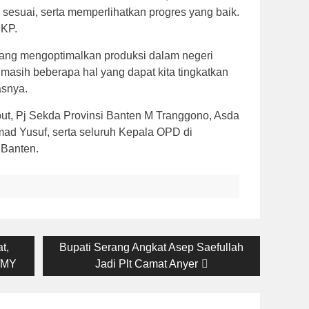
 sesuai, serta memperlihatkan progres yang baik.
PKP.
ang mengoptimalkan produksi dalam negeri
masih beberapa hal yang dapat kita tingkatkan
asnya.
ebut, Pj Sekda Provinsi Banten M Tranggono, Asda
ad Yusuf, serta seluruh Kepala OPD di
 Banten.
Next
t,
Bupati Serang Angkat Asep Saefullah
post:
4/MY
Jadi Plt Camat Anyer