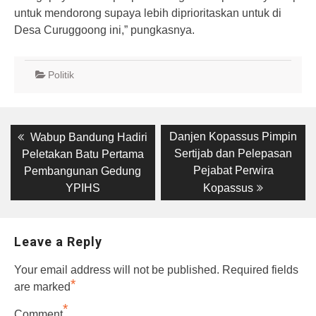
untuk mendorong supaya lebih diprioritaskan untuk di
Desa Curuggoong ini,” pungkasnya.
Politik
Post
Previous
Next
Danjen Kopassus Pimpin
Wabup Bandung Hadiri
post:
post:
navigation
Sertijab dan Pelepasan
Peletakan Batu Pertama
Pejabat Perwira
Pembangunan Gedung
YPIHS
Kopassus
Leave a Reply
Your email address will not be published.
Required fields
*
are marked
*
Comment