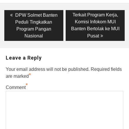
Post
Previous
Next
Terkait Program Kerja,
DPW Solmet Banten
post:
post:
navigation
Komisi Infokom MUI
Peduli Tingkatkan
Banten Bertolak ke MUI
Program Pangan
Nasional
Pusat
Leave a Reply
Your email address will not be published.
Required fields
*
are marked
*
Comment