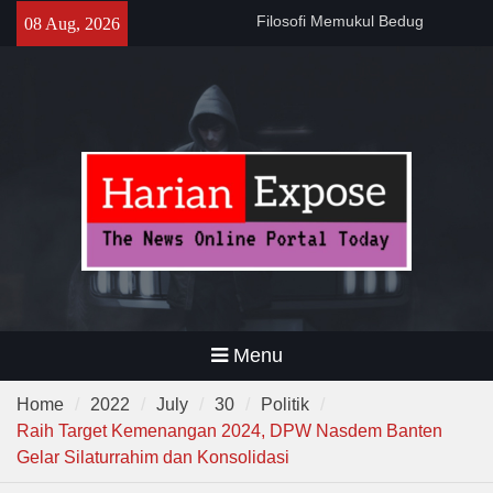
Skip
141 Tahun Stasiun Slawi : “Dari
08 Aug, 2026
to
Angkut Hasil Bumi hingga
content
Gerakkan Kehidupan
Masyarakat”
Temuan 995 Airsoft Gun dan
Narkoba di Sekolah Kebayoran
Lama, DPR Minta Diusut
Tuntas
Menu
Home
2022
July
30
Politik
Raih Target Kemenangan 2024, DPW Nasdem Banten
Gelar Silaturrahim dan Konsolidasi