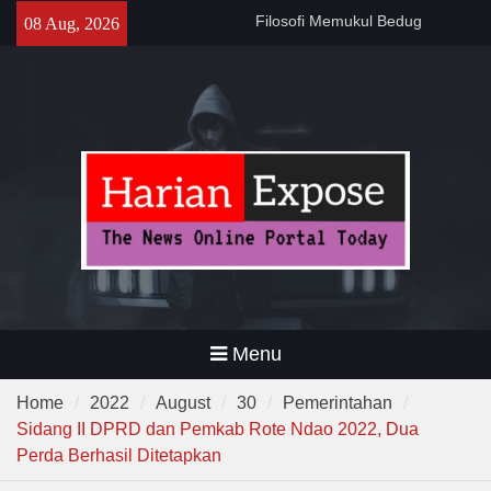
Skip
141 Tahun Stasiun Slawi : “Dari
08 Aug, 2026
to
Angkut Hasil Bumi hingga
content
Gerakkan Kehidupan
Masyarakat”
Temuan 995 Airsoft Gun dan
Narkoba di Sekolah Kebayoran
Lama, DPR Minta Diusut
Tuntas
Filosofi Memukul Bedug
Sebelum Sholat Jum’at
Menu
Home
2022
August
30
Pemerintahan
Sidang II DPRD dan Pemkab Rote Ndao 2022, Dua
Perda Berhasil Ditetapkan