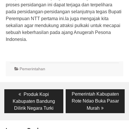
proses persidangan ini dapat terjaga dan terpelihara
pada persidangan-persidangan selanjutnya tegas Bupati
Perempuan NTT pertama ini.Ia juga mengajak kita
sekalian agar mendukung atraksi pulkaki untuk mecapai
sebuah keberhasilan pada ajang Anugerah Pesona
Indonesia.
Pemerintahan
Post
Previous
Next
Pemerintah Kabupaten
Produk Kopi
post:
post:
navigation
Rote Ndao Buka Pasar
Kabupaten Bandung
Dilirik Negara Turki
Murah