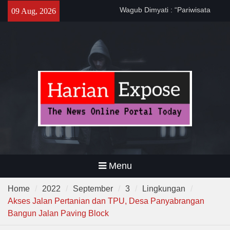
Skip
Wagub Dimyati : “Pariwisata
09 Aug, 2026
to
Banten Harus Dipromosikan”
content
Dewa United Basketball
Academy Jadi Wadah
Pembinaan Talenta Muda
Banten
Program CKG Jemput Bola di
Labuan, Ribuan Warga
Antusias Periksa Kesehatan
Menu
Home
2022
September
3
Lingkungan
Akses Jalan Pertanian dan TPU, Desa Panyabrangan
Bangun Jalan Paving Block