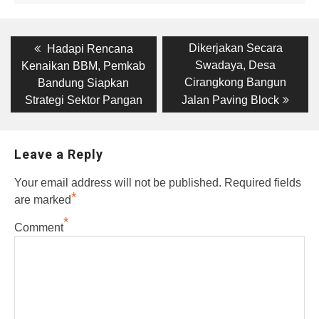
Post
Previous
Next
Dikerjakan Secara
Hadapi Rencana
post:
post:
navigation
Swadaya, Desa
Kenaikan BBM, Pemkab
Cirangkong Bangun
Bandung Siapkan
Strategi Sektor Pangan
Jalan Paving Block
Leave a Reply
Your email address will not be published.
Required fields
*
are marked
*
Comment