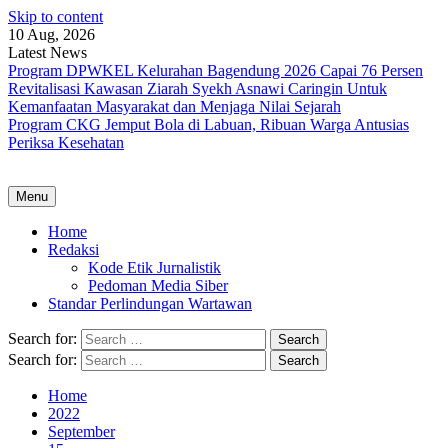
Skip to content
10 Aug, 2026
Latest News
Program DPWKEL Kelurahan Bagendung 2026 Capai 76 Persen
Revitalisasi Kawasan Ziarah Syekh Asnawi Caringin Untuk
Kemanfaatan Masyarakat dan Menjaga Nilai Sejarah
Program CKG Jemput Bola di Labuan, Ribuan Warga Antusias
Periksa Kesehatan
Menu
Home
Redaksi
Kode Etik Jurnalistik
Pedoman Media Siber
Standar Perlindungan Wartawan
Search for:
Search for:
Home
2022
September