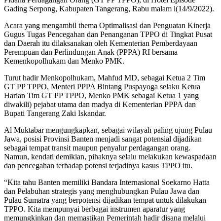
Gading Serpong, Kabupaten Tangerang, Rabu malam l(14/9/2022).
Acara yang mengambil thema Optimalisasi dan Penguatan Kinerja
Gugus Tugas Pencegahan dan Penanganan TPPO di Tingkat Pusat
dan Daerah itu dilaksanakan oleh Kementerian Pemberdayaan
Perempuan dan Perlindungan Anak (PPPA) RI bersama
Kemenkopolhukam dan Menko PMK.
Turut hadir Menkopolhukam, Mahfud MD, sebagai Ketua 2 Tim
GT PP TPPO, Menteri PPPA Bintang Puspayoga selaku Ketua
Harian Tim GT PP TPPO, Menko PMK sebagai Ketua 1 yang
diwakili) pejabat utama dan madya di Kementerian PPPA dan
Bupati Tangerang Zaki Iskandar.
Al Muktabar mengungkapkan, sebagai wilayah paling ujung Pulau
Jawa, posisi Provinsi Banten menjadi sangat potensial dijadikan
sebagai tempat transit maupun penyalur perdagangan orang.
Namun, kendati demikian, pihaknya selalu melakukan kewaspadaan
dan pencegahan terhadap potensi terjadinya kasus TPPO itu.
“Kita tahu Banten memiliki Bandara Internasional Soekarno Hatta
dan Pelabuhan strategis yang menghubungkan Pulau Jawa dan
Pulau Sumatra yang berpotensi dijadikan tempat untuk dilakukan
TPPO. Kita mempunyai berbagai instrumen aparatur yang
memungkinkan dan memastikan Pemerintah hadir disana melalui