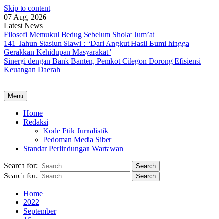
Skip to content
07 Aug, 2026
Latest News
Filosofi Memukul Bedug Sebelum Sholat Jum’at
141 Tahun Stasiun Slawi : “Dari Angkut Hasil Bumi hingga
Gerakkan Kehidupan Masyarakat”
Sinergi dengan Bank Banten, Pemkot Cilegon Dorong Efisiensi
Keuangan Daerah
Menu
Home
Redaksi
Kode Etik Jurnalistik
Pedoman Media Siber
Standar Perlindungan Wartawan
Search for:
Search for:
Home
2022
September