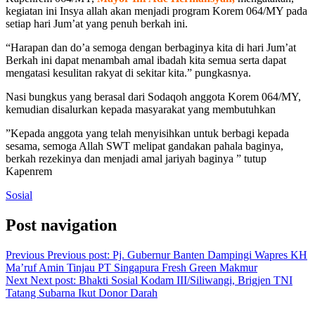
kegiatan ini Insya allah akan menjadi program Korem 064/MY pada
setiap hari Jum’at yang penuh berkah ini.
“Harapan dan do’a semoga dengan berbaginya kita di hari Jum’at
Berkah ini dapat menambah amal ibadah kita semua serta dapat
mengatasi kesulitan rakyat di sekitar kita.” pungkasnya.
Nasi bungkus yang berasal dari Sodaqoh anggota Korem 064/MY,
kemudian disalurkan kepada masyarakat yang membutuhkan
”Kepada anggota yang telah menyisihkan untuk berbagi kepada
sesama, semoga Allah SWT melipat gandakan pahala baginya,
berkah rezekinya dan menjadi amal jariyah baginya ” tutup
Kapenrem
Sosial
Post navigation
Previous
Previous post:
Pj. Gubernur Banten Dampingi Wapres KH
Ma’ruf Amin Tinjau PT Singapura Fresh Green Makmur
Next
Next post:
Bhakti Sosial Kodam III/Siliwangi, Brigjen TNI
Tatang Subarna Ikut Donor Darah