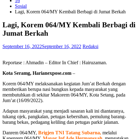
16
Sosial
Lagi, Korem 064/MY Kembali Berbagi di Jumat Berkah
Lagi, Korem 064/MY Kembali Berbagi di
Jumat Berkah
September 16, 2022
September 16, 2022
Redaksi
Reportase : Ahmadin – Editor In Chief : Hairuzaman.
Kota Seramg, Harianexpose.com
–
Korem 064/MY melaksanakan kegiatan Jum’at Berkah dengan
memberikan berupa nasi bungkus kepada masyarakat yang
membutuhkan di sekitar Makorem 064/MY, Kota Setang, pada
Jum’at (16/09/2022).
Adapun masyarakat yang menjadi sasaran kali ini diantaranya,
tukang ojek, pangkalan, petugas kebersihan, pemulung barang-
barang bekas, pedagang keliling dan petugas parkir jalanan.
Danrem 064/MY,
Brigjen TNI Tatang Subarna,
melalui
Kapenrem 064/MY,
Mayor
Inf Ade
Hermansyah,
mengatakan,