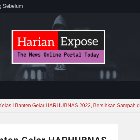
ug Sebelum
 : “Dari
gga Gerakkan
”
n dan
ebayoran
t Tuntas
elas I Banten Gelar HARHUBNAS 2022, Bersihkan Sampah di 