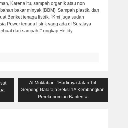
iman, Karena itu, sampah organik atau non
k bahan bakar minyak (BBM) Sampah plastik, dan
t Beriket tenaga listrik. “Kmi juga sudah
a Power tenaga listrik yang ada di Suralaya
 terbuat dari sampah,”‘ ungkap Helldy.
Next
Al Muktabar : “Hadirnya Jalan Tol
sut
post:
Serpong-Balaraja Seksi 1A Kembangkan
ua
Perekonomian Banten