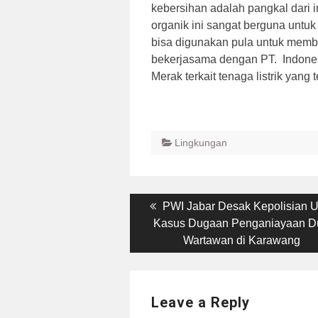
kebersihan adalah pangkal dari 
organik ini sangat berguna untu
bisa digunakan pula untuk membua
bekerjasama dengan PT. Indonesi
Merak terkait tenaga listrik yang
Lingkungan
Post
Previous
PWI Jabar Desak Kepolisian U
post:
Kasus Dugaan Penganiayaan D
navigation
Wartawan di Karawang
Leave a Reply