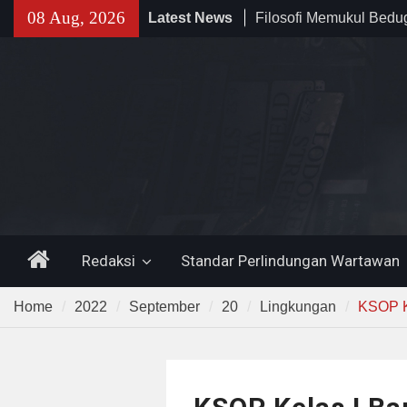
Skip
08 Aug, 2026
Filosofi Memukul Bed
Latest News
to
Sholat Jum’at
content
141 Tahun Stasiun Slawi
Angkut Hasil Bumi hin
Kehidupan Masyarakat
Temuan 995 Airsoft Gu
Narkoba di Sekolah K
Lama, DPR Minta Diusu
Home
Redaksi
Standar Perlindungan Wartawan
Home
2022
September
20
Lingkungan
KSOP K