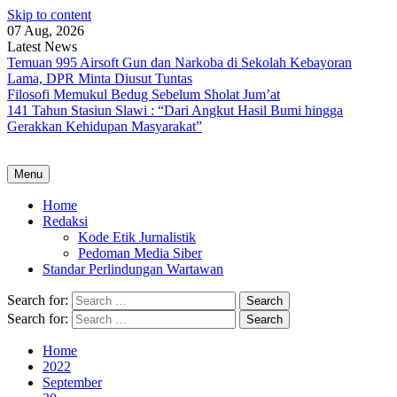
Skip to content
07 Aug, 2026
Latest News
Temuan 995 Airsoft Gun dan Narkoba di Sekolah Kebayoran
Lama, DPR Minta Diusut Tuntas
Filosofi Memukul Bedug Sebelum Sholat Jum’at
141 Tahun Stasiun Slawi : “Dari Angkut Hasil Bumi hingga
Gerakkan Kehidupan Masyarakat”
Menu
Home
Redaksi
Kode Etik Jurnalistik
Pedoman Media Siber
Standar Perlindungan Wartawan
Search for:
Search for:
Home
2022
September