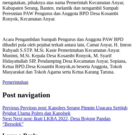
mengatakan, pihaknya atas nama Pemerintah Kecamatan Anyar,
Kabupaten Serang, Banten. melantik dan nengambil Sumpah
Peresmian PAW Pengurus dan Anggota BPD Desa Kosambi
Ronyok, Kecamatan Anyar.
Acara Pengambilan Sumpah Pengurus dan Anggota PAW BPD
dihadiri pula oleh pejabat terkait antara lain, Camat Anyar, H. Imron
Ruhyadi S.STP. M.Si. Kasie Pemerintahan Kecamatan Anyar.
Munimi, M.Si. Kepala Desa Kosambi Ronyok, M. Syarif
Hidayattallah SIP, Pendamping Desa Kecamatan Anyar, Sopiana,
Ketua BPD.Desa Kosambi Ronyok,m beserta Anggota, Tokoh
Masyarakat dan Tokoh Agama serta Ketua Karang Taruna.
Pemerintahan
Post navigation
Previous
Previous post:
Kapolres Serang Pimpin Upacara Sertijab
Pejabat Utama Polres dan Kapolsek
Next
Next post:
Ikuti LKBA 2022, Desa Bojong Pandan
“Bersolek”