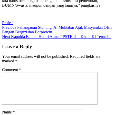
kita harus bersinergi baik dengan dinas/instansi pemerintah,
BUMN/Swasta, maupun dengan yang lainnya,” pungkasnya.
Profesi
Post
Previous
Previous
Penanganan Stunting, Al Muktabar Ajak Masyarakat Olah
post:
Pangan Bergizi dan Berprotein
navigation
Next
Next
Kapolda Banten Hadiri Acara PPSTB dan Khaul Ki Terumbu
post:
Leave a Reply
Your email address will not be published.
Required fields are
marked
*
Comment
*
Name
*