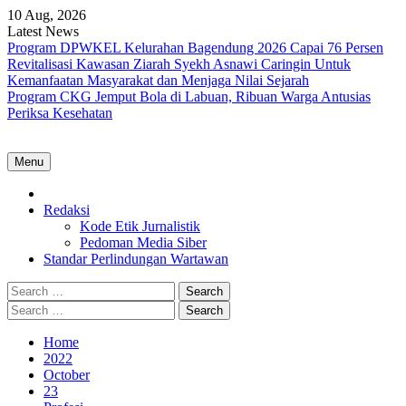
Skip
10 Aug, 2026
to
Latest News
content
Program DPWKEL Kelurahan Bagendung 2026 Capai 76 Persen
Revitalisasi Kawasan Ziarah Syekh Asnawi Caringin Untuk
Kemanfaatan Masyarakat dan Menjaga Nilai Sejarah
Program CKG Jemput Bola di Labuan, Ribuan Warga Antusias
Periksa Kesehatan
Menu
Home
Redaksi
Kode Etik Jurnalistik
Pedoman Media Siber
Standar Perlindungan Wartawan
Search
for:
Search
for:
Home
2022
October
23