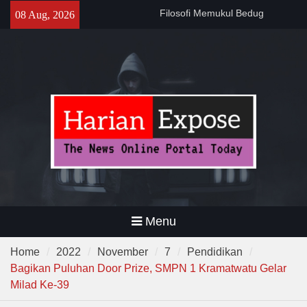
Skip
141 Tahun Stasiun Slawi : “Dari
08 Aug, 2026
to
Angkut Hasil Bumi hingga
content
Gerakkan Kehidupan
Masyarakat”
Temuan 995 Airsoft Gun dan
Narkoba di Sekolah Kebayoran
Lama, DPR Minta Diusut
Tuntas
Menu
Home
2022
November
7
Pendidikan
Bagikan Puluhan Door Prize, SMPN 1 Kramatwatu Gelar
Milad Ke-39