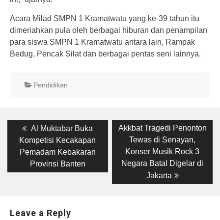
Acara Milad SMPN 1 Kramatwatu yang ke-39 tahun itu
dimeriahkan pula oleh berbagai hiburan dan penampilan
para siswa SMPN 1 Kramatwatu antara lain, Rampak
Bedug, Pencak Silat dan berbagai pentas seni lainnya.
Pendidikan
Post
Previous
Next
Akkbat Tragedi Penonton
Al Muktabar Buka
post:
post:
navigation
Tewas di Senayan,
Kompetisi Kecakapan
Konser Musik Rock 3
Pemadam Kebakaran
Negara Batal Digelar di
Provinsi Banten
Jakarta
Leave a Reply