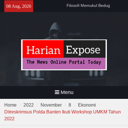
Skip
Filosofi Memukul Bedug
08 Aug, 2026
to
Sebelum Sholat Jum’at
content
141 Tahun Stasiun Slawi : “Dari
Angkut Hasil Bumi hingga
Gerakkan Kehidupan
Masyarakat”
Temuan 995 Airsoft Gun dan
Narkoba di Sekolah Kebayoran
Lama, DPR Minta Diusut
Tuntas
Menu
Home
2022
November
8
Ekonomi
Ditreskrimsus Polda Banten Ikuti Workshop UMKM Tahun
2022