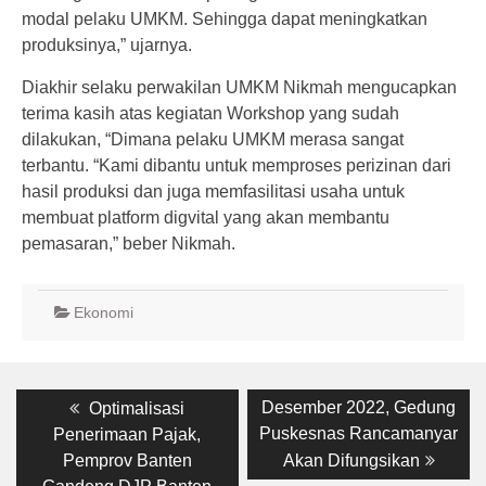
modal pelaku UMKM. Sehingga dapat meningkatkan
produksinya,” ujarnya.
Diakhir selaku perwakilan UMKM Nikmah mengucapkan
terima kasih atas kegiatan Workshop yang sudah
dilakukan, “Dimana pelaku UMKM merasa sangat
terbantu. “Kami dibantu untuk memproses perizinan dari
hasil produksi dan juga memfasilitasi usaha untuk
membuat platform digvital yang akan membantu
pemasaran,” beber Nikmah.
Ekonomi
Post
Previous
Next
Desember 2022, Gedung
Optimalisasi
post:
post:
navigation
Puskesnas Rancamanyar
Penerimaan Pajak,
Pemprov Banten
Akan Difungsikan