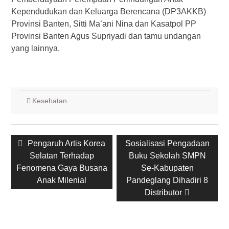
Kependudukan dan Keluarga Berencana (DP3AKKB)
Provinsi Banten, Sitti Ma’ani Nina dan Kasatpol PP
Provinsi Banten Agus Supriyadi dan tamu undangan
yang lainnya.
Kesehatan
Post
Previous
Next
Pengaruh Artis Korea
Sosialisasi Pengadaan
navigation
post:
post:
Selatan Terhadap
Buku Sekolah SMPN
Fenomena Gaya Busana
Se-Kabupaten
Anak Milenial
Pandeglang Dihadiri 8
Distributor