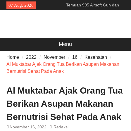
Skip
Temuan 995 Airsoft Gun dan
07 Aug, 2026
to
Narkoba di Sekolah Kebayoran
content
Lama, DPR Minta Diusut
Tuntas
Filosofi Memukul Bedug
Sebelum Sholat Jum’at
141 Tahun Stasiun Slawi : “Dari
Menu
Angkut Hasil Bumi hingga
Gerakkan Kehidupan
Home
2022
November
16
Kesehatan
Masyarakat”
Al Muktabar Ajak Orang Tua Berikan Asupan Makanan
Bernutrisi Sehat Pada Anak
Al Muktabar Ajak Orang Tua
Berikan Asupan Makanan
Bernutrisi Sehat Pada Anak
November 16, 2022
Redaksi