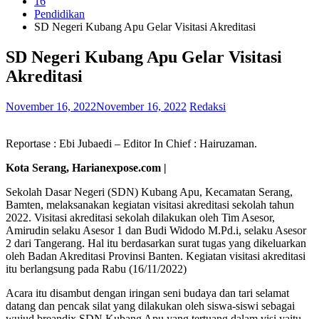
16
Pendidikan
SD Negeri Kubang Apu Gelar Visitasi Akreditasi
SD Negeri Kubang Apu Gelar Visitasi
Akreditasi
November 16, 2022
November 16, 2022
Redaksi
Reportase : Ebi Jubaedi – Editor In Chief : Hairuzaman.
Kota Serang, Harianexpose.com |
Sekolah Dasar Negeri (SDN) Kubang Apu, Kecamatan Serang,
Bamten, melaksanakan kegiatan visitasi akreditasi sekolah tahun
2022. Visitasi akreditasi sekolah dilakukan oleh Tim Asesor,
Amirudin selaku Asesor 1 dan Budi Widodo M.Pd.i, selaku Asesor
2 dari Tangerang. Hal itu berdasarkan surat tugas yang dikeluarkan
oleh Badan Akreditasi Provinsi Banten. Kegiatan visitasi akreditasi
itu berlangsung pada Rabu (16/11/2022)
Acara itu disambut dengan iringan seni budaya dan tari selamat
datang dan pencak silat yang dilakukan oleh siswa-siswi sebagai
wujud breandix SDN Kubang Apu yang tertuang dalam visi yaitu