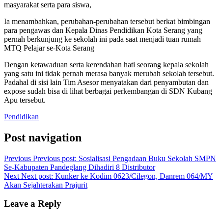
masyarakat serta para siswa,
Ia menambahkan, perubahan-perubahan tersebut berkat bimbingan
para pengawas dan Kepala Dinas Pendidikan Kota Serang yang
pernah berkunjung ke sekolah ini pada saat menjadi tuan rumah
MTQ Pelajar se-Kota Serang
Dengan ketawaduan serta kerendahan hati seorang kepala sekolah
yang satu ini tidak pernah merasa banyak merubah sekolah tersebut.
Padahal di sisi lain Tim Asesor menyatakan dari penyambutan dan
expose sudah bisa di lihat berbagai perkembangan di SDN Kubang
Apu tersebut.
Pendidikan
Post navigation
Previous
Previous post:
Sosialisasi Pengadaan Buku Sekolah SMPN
Se-Kabupaten Pandeglang Dihadiri 8 Distributor
Next
Next post:
Kunker ke Kodim 0623/Cilegon, Danrem 064/MY
Akan Sejahterakan Prajurit
Leave a Reply