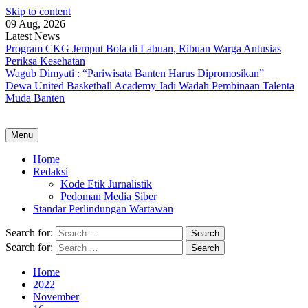
Skip to content
09 Aug, 2026
Latest News
Program CKG Jemput Bola di Labuan, Ribuan Warga Antusias
Periksa Kesehatan
Wagub Dimyati : “Pariwisata Banten Harus Dipromosikan”
Dewa United Basketball Academy Jadi Wadah Pembinaan Talenta
Muda Banten
Menu
Home
Redaksi
Kode Etik Jurnalistik
Pedoman Media Siber
Standar Perlindungan Wartawan
Search for:
Search for:
Home
2022
November