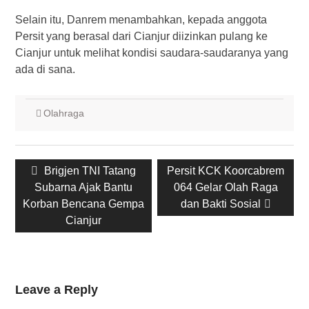
Selain itu, Danrem menambahkan, kepada anggota
Persit yang berasal dari Cianjur diizinkan pulang ke
Cianjur untuk melihat kondisi saudara-saudaranya yang
ada di sana.
Olahraga
Post
Previous
Next
Brigjen TNI Tatang
Persit KCK Koorcabrem
navigation
post:
post:
Subarna Ajak Bantu
064 Gelar Olah Raga
Korban Bencana Gempa
dan Bakti Sosial
Cianjur
Leave a Reply