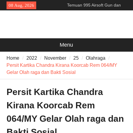
Skip
Temuan 995 Airsoft Gun dan
08 Aug, 2026
to
Narkoba di Sekolah Kebayoran
content
Lama, DPR Minta Diusut
Tuntas
Filosofi Memukul Bedug
Sebelum Sholat Jum’at
141 Tahun Stasiun Slawi : “Dari
Menu
Angkut Hasil Bumi hingga
Gerakkan Kehidupan
Home
2022
November
25
Olahraga
Masyarakat”
Persit Kartika Chandra Kirana Koorcab Rem 064/MY
Gelar Olah raga dan Bakti Sosial
Persit Kartika Chandra
Kirana Koorcab Rem
064/MY Gelar Olah raga dan
Bakti Sosial