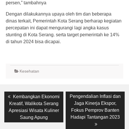
persen,” tambahnya
Dengan dilakukannya upaya oleh tim dan beberapa
dinas terkait, Pemerintah Kota Serang berharap kegiatan
percepatan ini dapat mengurangi lagi angka kasus
stunting di Kota Serang. serta target pemerintah ke 14%
di tahun 2024 bisa dicapai.
Kesehatan
Post
Previous
Next
Pengendalian Inflasi dan
Kembangkan Ekonomi
post:
post:
navigation
Jaga Kinerja Ekspor,
Kreatif, Walikota Serang
Fokus Pemprov Banten
Apresiasi Wisata Kuliner
Hadapi Tantangan 2023
Saung Apung