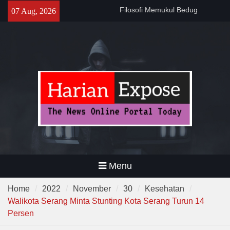
Skip
Sebelum Sholat Jum’at
07 Aug, 2026
to
141 Tahun Stasiun Slawi : “Dari
Angkut Hasil Bumi hingga
content
Gerakkan Kehidupan
Masyarakat”
Temuan 995 Airsoft Gun dan
Narkoba di Sekolah Kebayoran
Lama, DPR Minta Diusut
Tuntas
Menu
Home
2022
November
30
Kesehatan
Walikota Serang Minta Stunting Kota Serang Turun 14
Persen