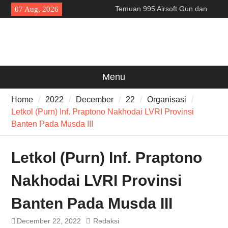
Skip
Temuan 995 Airsoft Gun dan
07 Aug, 2026
to
Narkoba di Sekolah Kebayoran
content
Lama, DPR Minta Diusut
Tuntas
Filosofi Memukul Bedug
Sebelum Sholat Jum’at
141 Tahun Stasiun Slawi : “Dari
Menu
Angkut Hasil Bumi hingga
Gerakkan Kehidupan
Home
2022
December
22
Organisasi
Masyarakat”
Letkol (Purn) Inf. Praptono Nakhodai LVRI Provinsi
Banten Pada Musda III
Letkol (Purn) Inf. Praptono
Nakhodai LVRI Provinsi
Banten Pada Musda III
December 22, 2022
Redaksi