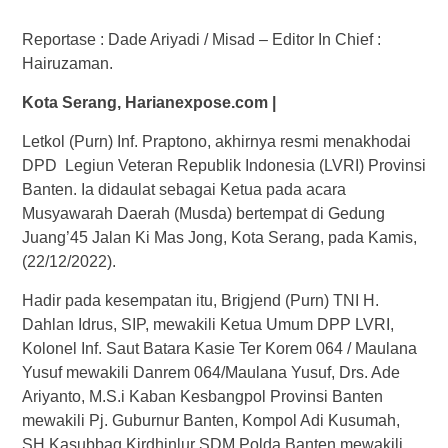
Reportase : Dade Ariyadi / Misad – Editor In Chief :
Hairuzaman.
Kota Serang, Harianexpose.com |
Letkol (Purn) Inf. Praptono, akhirnya resmi menakhodai
DPD Legiun Veteran Republik Indonesia (LVRI) Provinsi
Banten. Ia didaulat sebagai Ketua pada acara
Musyawarah Daerah (Musda) bertempat di Gedung
Juang’45 Jalan Ki Mas Jong, Kota Serang, pada Kamis,
(22/12/2022).
Hadir pada kesempatan itu, Brigjend (Purn) TNI H.
Dahlan Idrus, SIP, mewakili Ketua Umum DPP LVRI,
Kolonel Inf. Saut Batara Kasie Ter Korem 064 / Maulana
Yusuf mewakili Danrem 064/Maulana Yusuf, Drs. Ade
Ariyanto, M.S.i Kaban Kesbangpol Provinsi Banten
mewakili Pj. Guburnur Banten, Kompol Adi Kusumah,
SH Kasubbag Kirdhinlur SDM Polda Banten mewakili