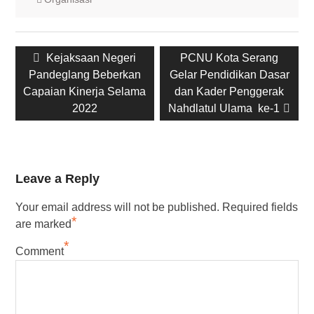
Post
Previous
Next
Kejaksaan Negeri
PCNU Kota Serang
navigation
post:
post:
Pandeglang Beberkan
Gelar Pendidikan Dasar
Capaian Kinerja Selama
dan Kader Penggerak
2022
Nahdlatul Ulama ke-1
Leave a Reply
Your email address will not be published.
Required fields
*
are marked
*
Comment