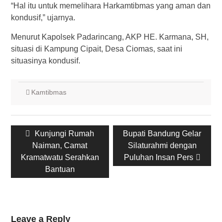
“Hal itu untuk memelihara Harkamtibmas yang aman dan
kondusif,” ujarnya.
Menurut Kapolsek Padarincang, AKP HE. Karmana, SH,
situasi di Kampung Cipait, Desa Ciomas, saat ini
situasinya kondusif.
Kamtibmas
Post
Previous
Next
Kunjungi Rumah
Bupati Bandung Gelar
navigation
post:
post:
Naiman, Camat
Silaturahmi dengan
Kramatwatu Serahkan
Puluhan Insan Pers
Bantuan
Leave a Reply