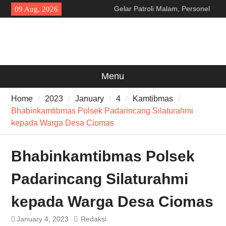
Skip
Gelar Patroli Malam, Personel
09 Aug, 2026
to
Polsek Rangkasbitung Imbau
content
Warga Tingkatkan Siskamling
Warga RW 14 Sangkanhurip
Kini Miliki TPSST Terpadu
Temuan 995 Airsoft Gun dan
Narkoba di Sekolah Kebayoran
Menu
Lama, DPR Minta Diusut
Tuntas
Home
2023
January
4
Kamtibmas
Bhabinkamtibmas Polsek Padarincang Silaturahmi
kepada Warga Desa Ciomas
Bhabinkamtibmas Polsek
Padarincang Silaturahmi
kepada Warga Desa Ciomas
January 4, 2023
Redaksi