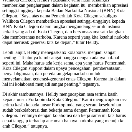
memberikan penghargaan dalam kegiatan itu, memberikan apresiasi
setinggi-tingginya kepada Badan Narkotika Nasional (BNN) Kota
Cilegon. “Saya atas nama Pemerintah Kota Cilegon sekaligus
Walikota Cilegon memberikan apresiasi setinggi-tingginya kepada
BNN Kota Cilegon dalam rangka mengundang seluruh instansi
terkait yang ada di Kota Cilegon, dan bersama-sama satu langkah
kita memberantas narkoba, Karena seperti yang kita ketahui narkoba
dapat merusak generasi kita ke depan,” tutur Helldy.
Lebih lanjut, Helldy menegaskanx kolaborasi menjadi sangat
penting. “Tentunya kami sangat bangga dengan adanya hal-hal
seperti ini, Maka harus ada kerja sama, apa yang harus Pemerintah
Kota Cilegon support dalam upaya pencegahan, pemberantasan,
penyalahgunaan, dan peredaran gelap narkoba untuk
menyelamatkan generasi-generasi emas Cilegon. Karena itu dalam
hal ini kolaborasi menjadi sangat penting,” tegasnya.
Di akhir sambutannya, Helldy mengucapkan rasa terima kasih
kepada unsur Forkopimda Kota Cilegon. “Kami mengucapkan rasa
terima kasih kepada unsur Forkopimda yang secara keseluruhan
sudah berkolaborasi dan bekerja sama dengan Pemerintah Kota
Cilegon. Tentunya dengan kolaborasi dan kerja sama ini kita harus
cepat tanggap terhadap ancaman bahaya narkoba yang menuju ke
arah Cilegon,” tutupnya.