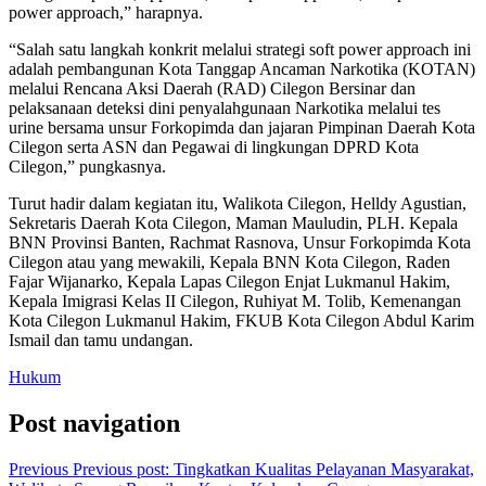
power approach,” harapnya.
“Salah satu langkah konkrit melalui strategi soft power approach ini
adalah pembangunan Kota Tanggap Ancaman Narkotika (KOTAN)
melalui Rencana Aksi Daerah (RAD) Cilegon Bersinar dan
pelaksanaan deteksi dini penyalahgunaan Narkotika melalui tes
urine bersama unsur Forkopimda dan jajaran Pimpinan Daerah Kota
Cilegon serta ASN dan Pegawai di lingkungan DPRD Kota
Cilegon,” pungkasnya.
Turut hadir dalam kegiatan itu, Walikota Cilegon, Helldy Agustian,
Sekretaris Daerah Kota Cilegon, Maman Mauludin, PLH. Kepala
BNN Provinsi Banten, Rachmat Rasnova, Unsur Forkopimda Kota
Cilegon atau yang mewakili, Kepala BNN Kota Cilegon, Raden
Fajar Wijanarko, Kepala Lapas Cilegon Enjat Lukmanul Hakim,
Kepala Imigrasi Kelas II Cilegon, Ruhiyat M. Tolib, Kemenangan
Kota Cilegon Lukmanul Hakim, FKUB Kota Cilegon Abdul Karim
Ismail dan tamu undangan.
Hukum
Post navigation
Previous
Previous post:
Tingkatkan Kualitas Pelayanan Masyarakat,