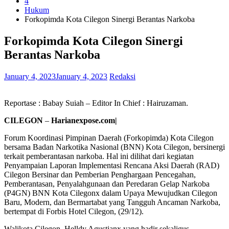
4
Hukum
Forkopimda Kota Cilegon Sinergi Berantas Narkoba
Forkopimda Kota Cilegon Sinergi
Berantas Narkoba
January 4, 2023
January 4, 2023
Redaksi
Reportase : Babay Suiah – Editor In Chief : Hairuzaman.
CILEGON
–
Harianexpose.com|
Forum Koordinasi Pimpinan Daerah (Forkopimda) Kota Cilegon
bersama Badan Narkotika Nasional (BNN) Kota Cilegon, bersinergi
terkait pemberantasan narkoba. Hal ini dilihat dari kegiatan
Penyampaian Laporan Implementasi Rencana Aksi Daerah (RAD)
Cilegon Bersinar dan Pemberian Penghargaan Pencegahan,
Pemberantasan, Penyalahgunaan dan Peredaran Gelap Narkoba
(P4GN) BNN Kota Cilegonx dalam Upaya Mewujudkan Cilegon
Baru, Modern, dan Bermartabat yang Tangguh Ancaman Narkoba,
bertempat di Forbis Hotel Cilegon, (29/12).
Walikota Cilegon, Helldy Agustianx yang hadir sekaligus