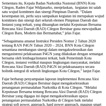
Sementara itu, Kepala Badan Narkotika Nasional (BNN) Kota
Cilegon, Raden Fajar Widjanarko, menjelaskan, kegiatan ini salah
satu wujud komitmen dan sinergi Pimpinan Daerah. “Dalam
kesempatan ini, perlu saya sampaikan kegiatan ini merupakan wujud
komitmen dan sinergi dari seluruh elemen Pimpinan Daerah dan
Instansi yang terkait, yang dituangkan melalui Keputusan Bersama
Rencana Aksi Daerah (RAD) Cilegon Bersinar guna mewujudkan
Cilegon Baru, Modern dan Bermartabat,” jelas Fajar.
“Sebagaimana amanat Instruksi Presiden Nomor 2 Tahun 2020
tentang RAN P4GN Tahun 2020 – 2024, BNN Kota Cilegon
senantiasa membangun sinergi dalam mengakselerasikan dan
mengasistensi pelaksanaan P4GN yang dilakukan dengan semangat
bersama oleh lembaga/instansi terkait, baik Pemerintah Kota
Cilegon, instansi vertikal maupun lingkungan masyarakat, melalui
Rencana Aksi Daerah (RAD) P4GN ini pelaksanaanya secara
holistik-integral di seluruh lingkungan Kota Cilegon,” lanjut Fajar.
Fajar berharap penyampaian laporan implementasi Rencana Aksi
Daerah (RAD) Cilegon Bersinar dapat mengakselerasikan
penanganan permasalahan Narkotika di Kota Cilegon. “Melalui
Keputusan Bersama tentang Rencana Aksi Daerah (RAD) Cilegon
Bersinar yang digagas ini dapat mengakselerasikan upaya
penanganan permasalahan Narkotika di Cilegon baik melalui
strategi soft power, approach, hard power approach, maupun smart