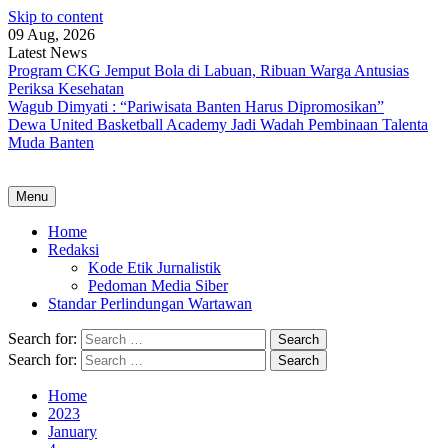
Skip to content
09 Aug, 2026
Latest News
Program CKG Jemput Bola di Labuan, Ribuan Warga Antusias
Periksa Kesehatan
Wagub Dimyati : “Pariwisata Banten Harus Dipromosikan”
Dewa United Basketball Academy Jadi Wadah Pembinaan Talenta
Muda Banten
Menu
Home
Redaksi
Kode Etik Jurnalistik
Pedoman Media Siber
Standar Perlindungan Wartawan
Search for:
Search for:
Home
2023
January