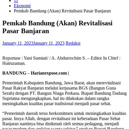
11
Ekonomi
Pemkab Bandung (Akan) Revitalisasi Pasar Banjaran
Pemkab Bandung (Akan) Revitalisasi
Pasar Banjaran
January 11, 2023
January 11, 2023
Redaksi
Reportase : Yani Sumiati/ / A. Abdurrochim S. – Editor In Chief :
Hairuzaman.
BANDUNG
–
Harianexpose.com |
Pemerintah Kabupaten Bandung, Jawa Barat, akan merevitalisasi
Pasar Rakyat Banjaran melalui kerjasama BGS (Bangun Guna
Serah) dengan PT. Bangun Niaga Perkasa. Bupati Bandung Dadang
Supriatna mengungkapkan, hal itu dilakukan dalam rangka
meningkatkan kualitas pasar tradisional menjadi pasar sehat.
“Pemerintah daerah terus berkomitmen untuk meningkatkan kualitas
pasar. Insya Allah, dengan revitalisasi ini keberadaan Pasar Sehat
Banjaran nantinya bisa dinikmati oleh semua pedagang, menjadi
pasar modern dan andalan warga sekitar,” ungkap Bupati Bandung,