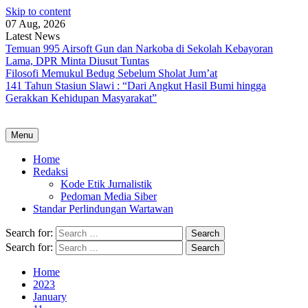
Skip to content
07 Aug, 2026
Latest News
Temuan 995 Airsoft Gun dan Narkoba di Sekolah Kebayoran
Lama, DPR Minta Diusut Tuntas
Filosofi Memukul Bedug Sebelum Sholat Jum’at
141 Tahun Stasiun Slawi : “Dari Angkut Hasil Bumi hingga
Gerakkan Kehidupan Masyarakat”
Menu
Home
Redaksi
Kode Etik Jurnalistik
Pedoman Media Siber
Standar Perlindungan Wartawan
Search for:
Search for:
Home
2023
January