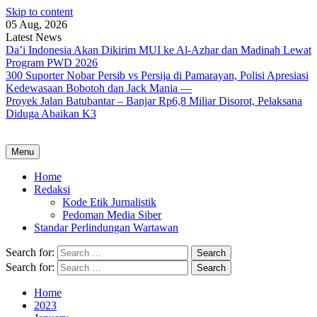
Skip to content
05 Aug, 2026
Latest News
Da’i Indonesia Akan Dikirim MUI ke Al-Azhar dan Madinah Lewat
Program PWD 2026
300 Suporter Nobar Persib vs Persija di Pamarayan, Polisi Apresiasi
Kedewasaan Bobotoh dan Jack Mania —
Proyek Jalan Batubantar – Banjar Rp6,8 Miliar Disorot, Pelaksana
Diduga Abaikan K3
Menu
Home
Redaksi
Kode Etik Jurnalistik
Pedoman Media Siber
Standar Perlindungan Wartawan
Search for:
Search for:
Home
2023