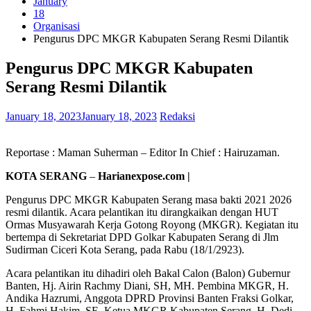
January
18
Organisasi
Pengurus DPC MKGR Kabupaten Serang Resmi Dilantik
Pengurus DPC MKGR Kabupaten
Serang Resmi Dilantik
January 18, 2023
January 18, 2023
Redaksi
Reportase : Maman Suherman – Editor In Chief : Hairuzaman.
KOTA SERANG
–
Harianexpose.com |
Pengurus DPC MKGR Kabupaten Serang masa bakti 2021 2026
resmi dilantik. Acara pelantikan itu dirangkaikan dengan HUT
Ormas Musyawarah Kerja Gotong Royong (MKGR). Kegiatan itu
bertempa di Sekretariat DPD Golkar Kabupaten Serang di Jlm
Sudirman Ciceri Kota Serang, pada Rabu (18/1/2923).
Acara pelantikan itu dihadiri oleh Bakal Calon (Balon) Gubernur
Banten, Hj. Airin Rachmy Diani, SH, MH. Pembina MKGR, H.
Andika Hazrumi, Anggota DPRD Provinsi Banten Fraksi Golkar,
H. Fahmi Hakim, SE, Ketua MKGR Kabupaten Serang, H. Dedi