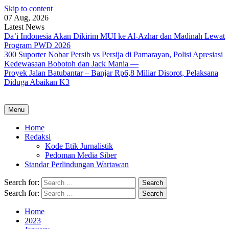
Skip to content
07 Aug, 2026
Latest News
Da’i Indonesia Akan Dikirim MUI ke Al-Azhar dan Madinah Lewat
Program PWD 2026
300 Suporter Nobar Persib vs Persija di Pamarayan, Polisi Apresiasi
Kedewasaan Bobotoh dan Jack Mania —
Proyek Jalan Batubantar – Banjar Rp6,8 Miliar Disorot, Pelaksana
Diduga Abaikan K3
Menu
Home
Redaksi
Kode Etik Jurnalistik
Pedoman Media Siber
Standar Perlindungan Wartawan
Search for:
Search for:
Home
2023