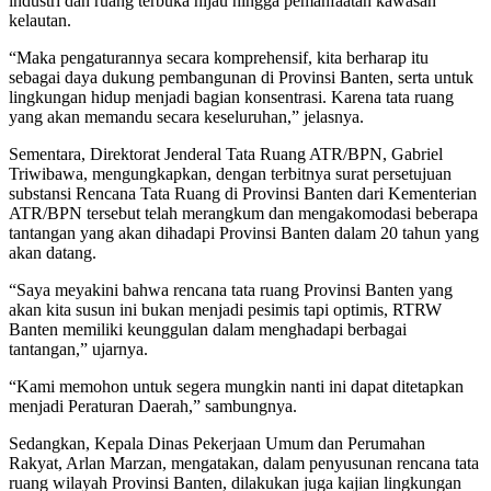
industri dan ruang terbuka hijau hingga pemanfaatan kawasan
kelautan.
“Maka pengaturannya secara komprehensif, kita berharap itu
sebagai daya dukung pembangunan di Provinsi Banten, serta untuk
lingkungan hidup menjadi bagian konsentrasi. Karena tata ruang
yang akan memandu secara keseluruhan,” jelasnya.
Sementara, Direktorat Jenderal Tata Ruang ATR/BPN, Gabriel
Triwibawa, mengungkapkan, dengan terbitnya surat persetujuan
substansi Rencana Tata Ruang di Provinsi Banten dari Kementerian
ATR/BPN tersebut telah merangkum dan mengakomodasi beberapa
tantangan yang akan dihadapi Provinsi Banten dalam 20 tahun yang
akan datang.
“Saya meyakini bahwa rencana tata ruang Provinsi Banten yang
akan kita susun ini bukan menjadi pesimis tapi optimis, RTRW
Banten memiliki keunggulan dalam menghadapi berbagai
tantangan,” ujarnya.
“Kami memohon untuk segera mungkin nanti ini dapat ditetapkan
menjadi Peraturan Daerah,” sambungnya.
Sedangkan, Kepala Dinas Pekerjaan Umum dan Perumahan
Rakyat, Arlan Marzan, mengatakan, dalam penyusunan rencana tata
ruang wilayah Provinsi Banten, dilakukan juga kajian lingkungan