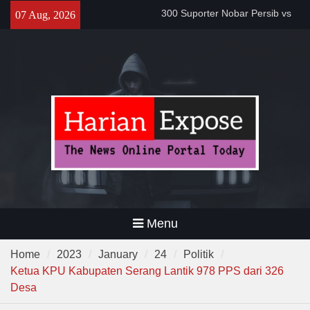
Skip
Bobotoh dan Jack Mania —
07 Aug, 2026
Proyek Jalan Batubantar –
to
Banjar Rp6,8 Miliar Disorot,
content
Pelaksana Diduga Abaikan K3
Da’i Indonesia Akan Dikirim
MUI ke Al-Azhar dan Madinah
Lewat Program PWD 2026
Menu
Home
2023
January
24
Politik
Ketua KPU Kabupaten Serang Lantik 978 PPS dari 326
Desa