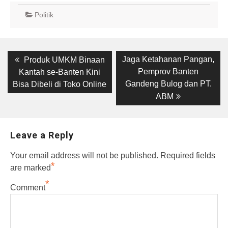
Politik
Post
Previous
Next
Jaga Ketahanan Pangan,
Produk UMKM Binaan
post:
post:
navigation
Pemprov Banten
Kantah se-Banten Kini
Gandeng Bulog dan PT.
Bisa Dibeli di Toko Online
ABM
Leave a Reply
Your email address will not be published.
Required fields
*
are marked
*
Comment