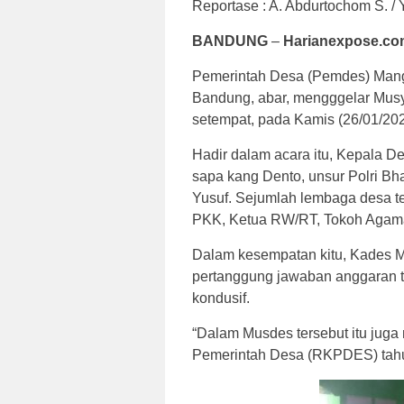
Reportase : A. Abdurtochom S. / Y
BANDUNG
–
Harianexpose.co
Pemerintah Desa (Pemdes) Mang
Bandung, abar, mengggelar Musy
setempat, pada Kamis (26/01/202
Hadir dalam acara itu, Kepala D
sapa kang Dento, unsur Polri Bh
Yusuf. Sejumlah lembaga desa 
PKK, Ketua RW/RT, Tokoh Agama
Dalam kesempatan kitu, Kades 
pertanggung jawaban anggaran ta
kondusif.
“Dalam Musdes tersebut itu ju
Pemerintah Desa (RKPDES) tahu