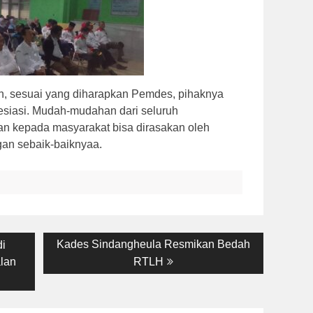
n, sesuai yang diharapkan Pemdes, pihaknya
siasi. Mudah-mudahan dari seluruh
kan kepada masyarakat bisa dirasakan oleh
an sebaik-baiknyaa.
Next
Kades Sindangheula Resmikan Bedah
i
post:
lan
RTLH