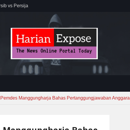
sib vs Persija
resiasi
dan Jack
r – Banjar
elaksana
kirim MUI ke
Lewat
Pemdes Manggungharja Bahas Pertanggungjawaban Anggara