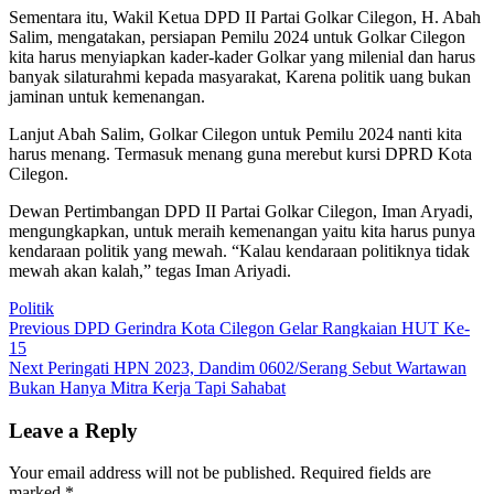
Sementara itu, Wakil Ketua DPD II Partai Golkar Cilegon, H. Abah
Salim, mengatakan, persiapan Pemilu 2024 untuk Golkar Cilegon
kita harus menyiapkan kader-kader Golkar yang milenial dan harus
banyak silaturahmi kepada masyarakat, Karena politik uang bukan
jaminan untuk kemenangan.
Lanjut Abah Salim, Golkar Cilegon untuk Pemilu 2024 nanti kita
harus menang. Termasuk menang guna merebut kursi DPRD Kota
Cilegon.
Dewan Pertimbangan DPD II Partai Golkar Cilegon, Iman Aryadi,
mengungkapkan, untuk meraih kemenangan yaitu kita harus punya
kendaraan politik yang mewah. “Kalau kendaraan politiknya tidak
mewah akan kalah,” tegas Iman Ariyadi.
Politik
Post
Previous
Previous
DPD Gerindra Kota Cilegon Gelar Rangkaian HUT Ke-
post:
15
navigation
Next
Next
Peringati HPN 2023, Dandim 0602/Serang Sebut Wartawan
post:
Bukan Hanya Mitra Kerja Tapi Sahabat
Leave a Reply
Your email address will not be published.
Required fields are
marked
*