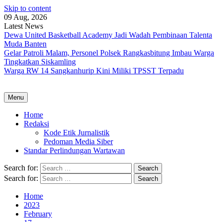
Skip to content
09 Aug, 2026
Latest News
Dewa United Basketball Academy Jadi Wadah Pembinaan Talenta
Muda Banten
Gelar Patroli Malam, Personel Polsek Rangkasbitung Imbau Warga
Tingkatkan Siskamling
Warga RW 14 Sangkanhurip Kini Miliki TPSST Terpadu
Menu
Home
Redaksi
Kode Etik Jurnalistik
Pedoman Media Siber
Standar Perlindungan Wartawan
Search for:
Search for:
Home
2023
February