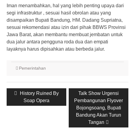
Iman menambahkan, hal yang lebih penting upaya dari
segi infrastruktur , sesuai hasil obrolan atau yang
disampaikan Bupati Bandung, HM. Dadang Supriatna,
sesuai rekomendasi atau izin dari pihak BBWS Provinsi
Jawa Barat, akan membantu membuat jembatan untuk
dua jalur antara pengguna roda dua dan empati
layaknya harus dipisahkan atau berbeda jalur.
Pemerintahan
Post
Previous
History Ruined By
Next
Talk Show Urgensi
navigation
post:
Soap Opera
Pembangunan Flyover
post:
Bojongsoang, Bupati
Bandung Akan Turun
Tangan