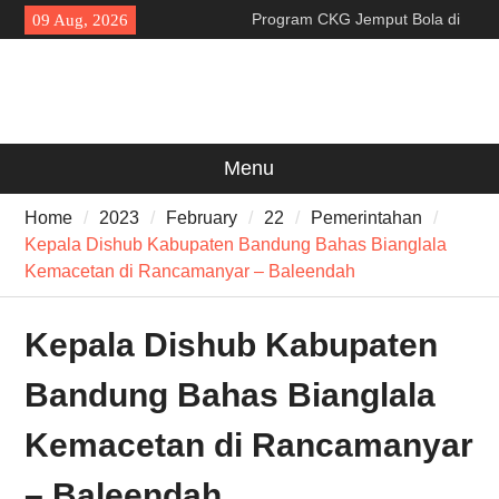
Skip
Program CKG Jemput Bola di
09 Aug, 2026
to
Labuan, Ribuan Warga
content
Antusias Periksa Kesehatan
Wagub Dimyati : “Pariwisata
Banten Harus Dipromosikan”
Dewa United Basketball
Academy Jadi Wadah
Menu
Pembinaan Talenta Muda
Banten
Home
2023
February
22
Pemerintahan
Kepala Dishub Kabupaten Bandung Bahas Bianglala
Kemacetan di Rancamanyar – Baleendah
Kepala Dishub Kabupaten
Bandung Bahas Bianglala
Kemacetan di Rancamanyar
– Baleendah